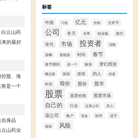
标签
亿元
中国
元宵节
习俗
价格
公司
。白云山药
冬天
唐代
创业板
冬季
投资者
以来的最好
市场
宋代
指数
春节
时间
攻略
新能源
梦幻西游
板块
春节期间
是一个
的人
疫情
游戏
的是
概念股
傅控股、海
股价
股市
股份
科技
这将是一个
股票
股票市场
股票价格
自己的
行业
证券公司
诗人
该公司
账户
还不
软件
资金
造自身品
风险
领域
白云山药业