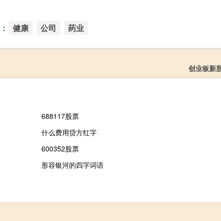
：
健康
公司
药业
创业板新
688117股票
什么费用贷方红字
600352股票
形容银河的四字词语