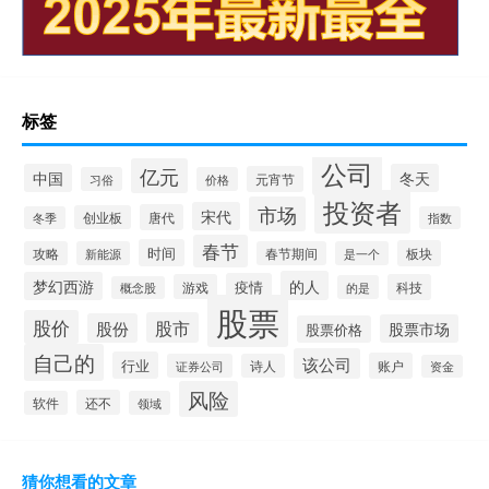
标签
公司
亿元
中国
冬天
元宵节
习俗
价格
投资者
市场
宋代
唐代
创业板
冬季
指数
春节
时间
板块
攻略
新能源
春节期间
是一个
的人
梦幻西游
疫情
游戏
科技
的是
概念股
股票
股价
股市
股份
股票市场
股票价格
自己的
该公司
行业
账户
证券公司
诗人
资金
风险
还不
软件
领域
猜你想看的文章