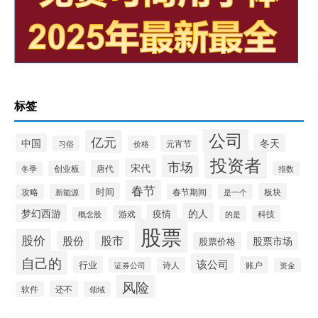
标签
公司
亿元
中国
冬天
元宵节
习俗
价格
投资者
市场
宋代
唐代
创业板
冬季
指数
春节
时间
板块
攻略
新能源
春节期间
是一个
的人
梦幻西游
疫情
游戏
科技
的是
概念股
股票
股价
股市
股份
股票市场
股票价格
自己的
该公司
行业
账户
证券公司
诗人
资金
风险
还不
软件
领域