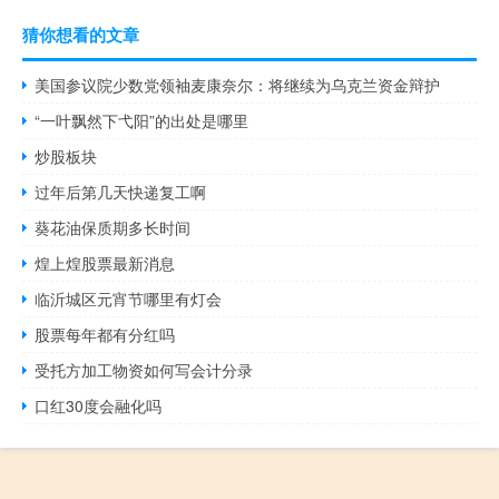
猜你想看的文章
美国参议院少数党领袖麦康奈尔：将继续为乌克兰资金辩护
“一叶飘然下弋阳”的出处是哪里
炒股板块
过年后第几天快递复工啊
葵花油保质期多长时间
煌上煌股票最新消息
临沂城区元宵节哪里有灯会
股票每年都有分红吗
受托方加工物资如何写会计分录
口红30度会融化吗