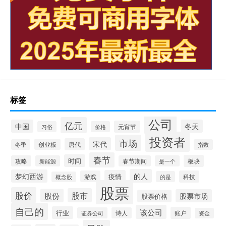
标签
公司
亿元
中国
冬天
元宵节
习俗
价格
投资者
市场
宋代
唐代
创业板
冬季
指数
春节
时间
板块
攻略
新能源
春节期间
是一个
的人
梦幻西游
疫情
游戏
科技
的是
概念股
股票
股价
股市
股份
股票市场
股票价格
自己的
该公司
行业
账户
证券公司
诗人
资金