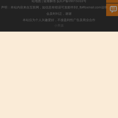
站地图
|
疑难解答
皖ICP备09015033号
声明：本站内容来自互联网，如信息有错误可发邮件到f_fb#foxmail.com说明，我们
会及时纠正，谢谢
本站仅为个人兴趣爱好，不接盈利性广告及商业合作
小男孩