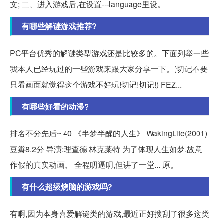
文; 二、进入游戏后,在设置---language里设。
有哪些解谜游戏推荐?
PC平台优秀的解谜类型游戏还是比较多的。下面列举一些
我本人已经玩过的一些游戏来跟大家分享一下。(切记不要
只看画面就觉得这个游戏不好玩!切记!切记!) FEZ...
有哪些好看的动漫?
排名不分先后~ 40 《半梦半醒的人生》 WakingLife(2001)
豆瓣8.2分 导演:理查德·林克莱特 为了体现人生如梦,故意
作假的真实动画。 全程叨逼叨,但讲了一堂... 原。
有什么超级烧脑的游戏吗?
有啊,因为本身喜爱解谜类的游戏,最近正好搜刮了很多这类