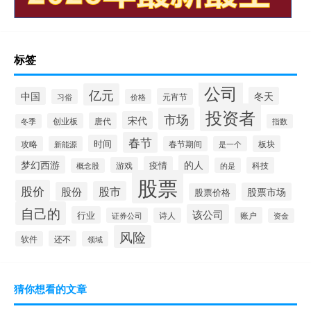
标签
公司
亿元
中国
冬天
元宵节
习俗
价格
投资者
市场
宋代
唐代
创业板
冬季
指数
春节
时间
板块
攻略
新能源
春节期间
是一个
的人
梦幻西游
疫情
游戏
科技
的是
概念股
股票
股价
股市
股份
股票市场
股票价格
自己的
该公司
行业
账户
证券公司
诗人
资金
风险
还不
软件
领域
猜你想看的文章