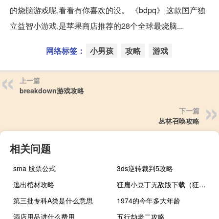
的烧脑游戏呢,看看有你喜欢的没。 《bdpq》 这款国产独
立益智小游戏,是苹果商店推荐的28个全球最烧脑...
网络标签：
小男孩
攻略
游戏
上一篇
breakdown游戏攻略
下一篇
丛林召唤攻略
相关问题
sma 股票公式
3ds逆转裁判5攻略
逃出棺材攻略
狂扁小豆丁无敌版下载（狂扁小豆丁无敌版）
第三批专科A类是什么意思
1974的今年多大年龄
酒店用品进什么费用
五行劫老二攻略