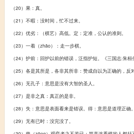
（20）果：真。
（21）不暇：没时间，忙不过来。
（22）优劣：（棋艺）高低。定：定准，公认的准则。
（23）一着（zhāo）：走一步棋。
（24）护前：回护以前的错误，泛指护短。《三国志·朱桓
（25）各是其所是，各非其所非：赞成自以为正确的，反
（26）无孔子：意思是没有大智的圣人。
（27）是非之真：真正的是非。
（28）失：意思是表面看来是错误。得：意思是道理正确
（29）无有已时：没完没了。
（30）曾（zēng）观弈者之不若已：简直连看棋的人都