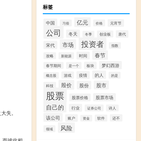
标签
亿元
中国
元宵节
习俗
价格
公司
冬天
唐代
创业板
冬季
投资者
市场
宋代
指数
春节
时间
攻略
新能源
梦幻西游
板块
春节期间
是一个
的人
疫情
游戏
的是
概念股
股价
股市
股份
科技
股票
股票市场
股票价格
自己的
行业
证券公司
诗人
之大失。
该公司
账户
还不
软件
资金
风险
领域
，而彼此相