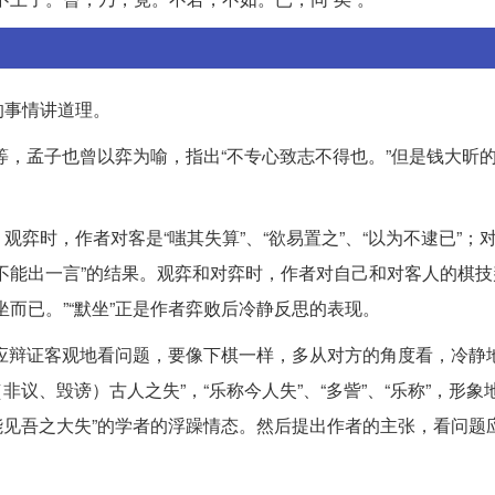
的事情讲道理。
等等，孟子也曾以弈为喻，指出“不专心致志不得也。”但是钱大昕
弈时，作者对客是“嗤其失算”、“欲易置之”、“以为不逮已”；
不能出一言”的结果。观弈和对弈时，作者对自己和对客人的棋技
而已。”“默坐”正是作者弈败后冷静反思的表现。
学者应辩证客观地看问题，要像下棋一样，多从对方的角度看，冷静
非议、毁谤）古人之失”，“乐称今人失”、“多訾”、“乐称”，形象
能见吾之大失”的学者的浮躁情态。然后提出作者的主张，看问题