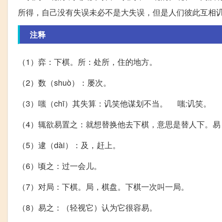
所得，自己没有失误未必不是大失误，但是人们彼此互相
注释
（1）弈：下棋。所：处所，住的地方。
（2）数（shuò）：屡次。
（3）嗤（chī）其失算：讥笑他谋划不当。 嗤:讥笑。
（4）辄欲易置之：就想替换他去下棋，意思是替人下。易
（5）逮（dài）：及，赶上。
（6）顷之：过一会儿。
（7）对局：下棋。局，棋盘。下棋一次叫一局。
（8）易之：（轻视它）认为它很容易。