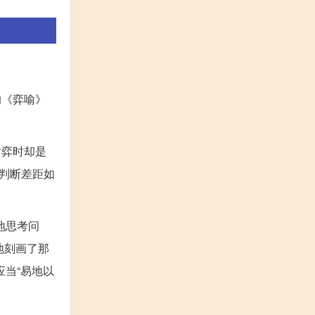
的《弈喻》
对弈时却是
判断差距如
地思考问
地刻画了那
应当“易地以