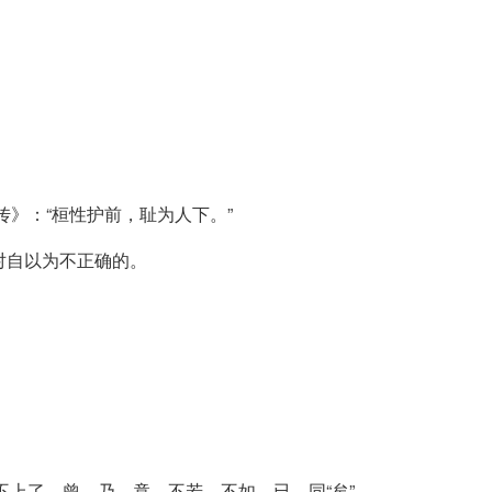
传》：“桓性护前，耻为人下。”
对自以为不正确的。
。
赶不上了。曾，乃，竟。不若，不如。已，同“矣”。