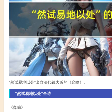
“然试易地以处”出自清代钱大昕的《弈喻》。
“然试易地以处”全诗
《弈喻》