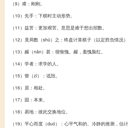
（9）甫：刚刚。
（10）先手：下棋时主动形势。
（11）益苦：更加艰苦。意思是难于想出招数。
（12）竟局数（shǔ）之：终盘计算棋子（以定胜负情况
（13）赧（nǎn）甚：很惭愧。赧，羞愧脸红。
（14）学者：求学的人。
（15）訾（zǐ）：诋毁。
（16）居：相处。
（17）固：本来。
（18）易地：彼此交换地位。
（19）平心而度（duó）：心平气和的、冷静的推测，估