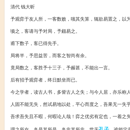
清代 钱大昕
予观弈于友人所，一客数败，嗤其失算，辄欲易置之，以
顷之，客请与予对局，予颇易之。
甫下数子，客已得先手。
局将半，予思益苦，而客之智尚有余。
竟局数之，客胜予十三子，予赧甚，不能出一言。
后有招予观弈者，终日默坐而已。
今之学者，读古人书，多訾古人之失；与今人居，亦乐称
人固不能无失，然试易地以处，平心而度之，吾果无一失
吾求吾失且不暇，何暇论人哉！弈之优劣有定也，一着之
孔子
理之所在，各是其所是，各非其所非，世无
，谁能定