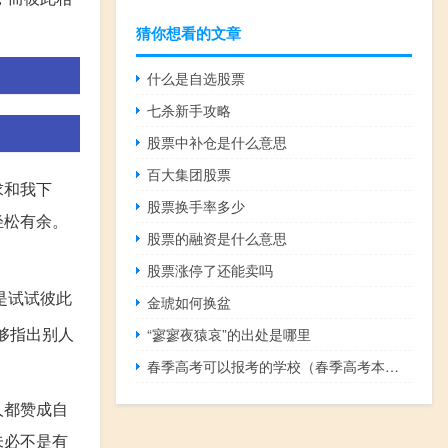
猜你想看的文章
什么是自选股票
七杀新手攻略
股票中补仓是什么意思
百大集团股票
求和我下
股票换手率多少
轻松有余。
股票的融资是什么意思
股票涨停了还能卖吗
是试试彼此
金琥如何换盆
够指出别人
“寥寥夜猿哀”的出处是哪里
春季高考可以报考的学校（春季高考本科分数线）
人都赞成自
未必不是有