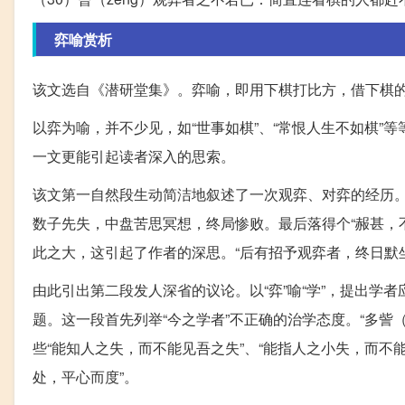
弈喻赏析
该文选自《潜研堂集》。弈喻，即用下棋打比方，借下棋
以弈为喻，并不少见，如“世事如棋”、“常恨人生不如棋”
一文更能引起读者深入的思索。
该文第一自然段生动简洁地叙述了一次观弈、对弈的经历。观
数子先失，中盘苦思冥想，终局惨败。最后落得个“赧甚，
此之大，这引起了作者的深思。“后有招予观弈者，终日默坐
由此引出第二段发人深省的议论。以“弈”喻“学”，提出
题。这一段首先列举“今之学者”不正确的治学态度。“多訾（
些“能知人之失，而不能见吾之失”、“能指人之小失，而不
处，平心而度”。