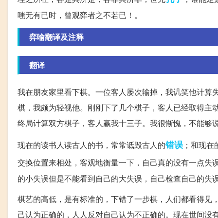
嗤无有已时，曾观弈者之不若已！。
弈喻翻译及注释
翻译
我在朋友家里看下棋。一位客人屡次输掉，我讥笑他计算
棋，我颇为轻视他。刚刚下了几个棋子，客人已经取得主
终局计算双方棋子，客人赢我十三子。我很惭愧，不能够
错误
现在的读书人读古人的书，常常诋毁古人的
；和现在
交换位置来相处，客观地衡量一下，自己真的没有一点失
的小失误但是不能看到自己的大失误，自己检查自己的失
棋艺的高低，是有标准的，下错了一步棋，人们都看得见
己认为正确的，人人反对自己认为不正确的。现在世间没