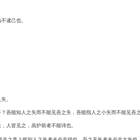
为不逮己也。
人失。
乎？吾能知人之失而不能见吾之失，吾能指人之小失而不能见吾
失，人皆见之，虽护前者不能讳也。
是非之真？然则人之失者未必非得也，吾之无失者未必非大失也