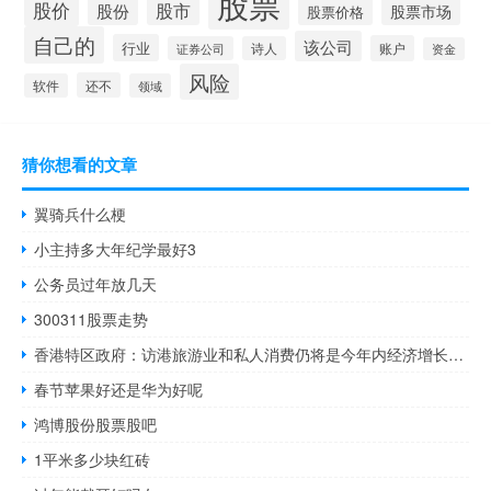
股票
股价
股市
股份
股票市场
股票价格
自己的
该公司
行业
账户
证券公司
诗人
资金
风险
还不
软件
领域
猜你想看的文章
翼骑兵什么梗
小主持多大年纪学最好3
公务员过年放几天
300311股票走势
香港特区政府：访港旅游业和私人消费仍将是今年内经济增长的主要动力
春节苹果好还是华为好呢
鸿博股份股票股吧
1平米多少块红砖