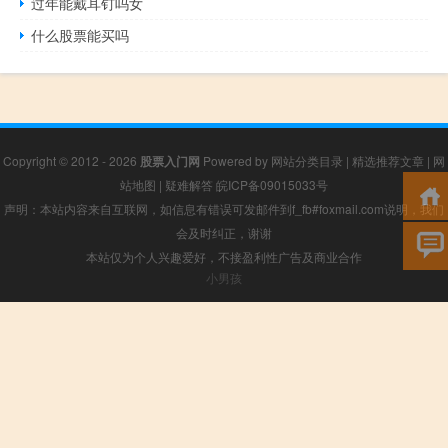
过年能戴耳钉吗女
什么股票能买吗
Copyright © 2012 - 2026
股票入门网
Powered by
网站分类目录
|
精选推荐文章
|
网
站地图
|
疑难解答
皖ICP备09015033号
声明：本站内容来自互联网，如信息有错误可发邮件到f_fb#foxmail.com说明，我们
会及时纠正，谢谢
本站仅为个人兴趣爱好，不接盈利性广告及商业合作
小男孩