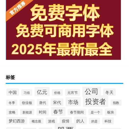
标签
公司
亿元
中国
冬天
元宵节
习俗
价格
投资者
市场
宋代
唐代
创业板
冬季
指数
春节
时间
板块
攻略
新能源
春节期间
是一个
的人
梦幻西游
疫情
游戏
科技
的是
概念股