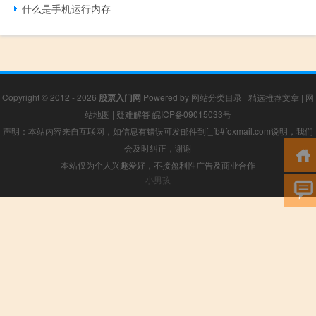
什么是手机运行内存
Copyright © 2012 - 2026
股票入门网
Powered by
网站分类目录
|
精选推荐文章
|
网
站地图
|
疑难解答
皖ICP备09015033号
声明：本站内容来自互联网，如信息有错误可发邮件到f_fb#foxmail.com说明，我们
会及时纠正，谢谢
本站仅为个人兴趣爱好，不接盈利性广告及商业合作
小男孩