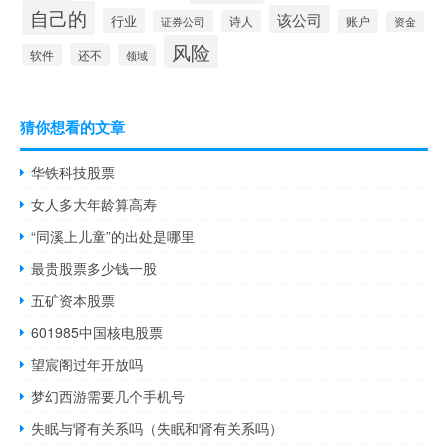
自己的
该公司
行业
账户
证券公司
诗人
资金
风险
还不
软件
领域
猜你想看的文章
华铁科技股票
女人多大年龄算高寿
“同溪上儿童”的出处是哪里
最贵股票多少钱一股
五矿资本股票
601985中国核电股票
望宸阁过年开放吗
梦幻西游需要几个手机号
失眠与肾有关系吗（失眠和肾有关系吗）