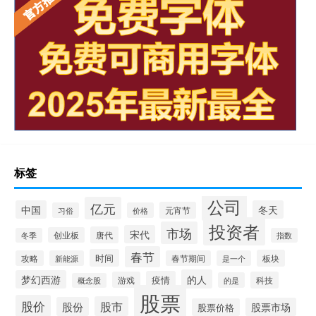
标签
公司
亿元
中国
冬天
元宵节
习俗
价格
投资者
市场
宋代
唐代
创业板
冬季
指数
春节
时间
板块
攻略
新能源
春节期间
是一个
的人
梦幻西游
疫情
游戏
科技
的是
概念股
股票
股价
股市
股份
股票市场
股票价格