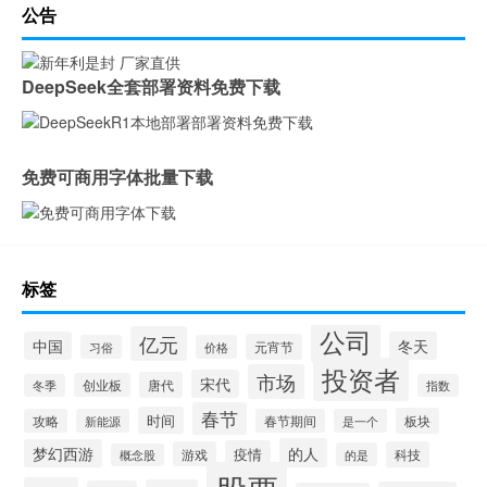
公告
DeepSeek全套部署资料免费下载
免费可商用字体批量下载
标签
公司
亿元
中国
冬天
元宵节
习俗
价格
投资者
市场
宋代
唐代
创业板
冬季
指数
春节
时间
板块
攻略
新能源
春节期间
是一个
的人
梦幻西游
疫情
游戏
科技
的是
概念股