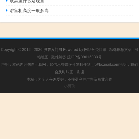
股票里什么是现量
浴室柜高度一般多高
Copyright © 2012 - 2026
股票入门网
Powered by
网站分类目录
|
精选推荐文章
|
网
站地图
|
疑难解答
皖ICP备09015033号
声明：本站内容来自互联网，如信息有错误可发邮件到f_fb#foxmail.com说明，我们
会及时纠正，谢谢
本站仅为个人兴趣爱好，不接盈利性广告及商业合作
小男孩