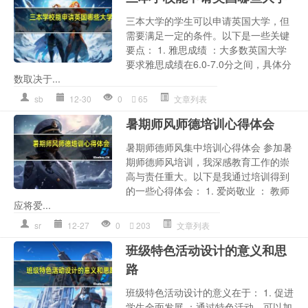
三本大学的学生可以申请英国大学，但
需要满足一定的条件。以下是一些关键
要点： 1. 雅思成绩 ：大多数英国大学
要求雅思成绩在6.0-7.0分之间，具体分
数取决于...
sb
12-30
0
65
文章列表
暑期师风师德培训心得体会
暑期师德师风集中培训心得体会 参加暑
期师德师风培训，我深感教育工作的崇
高与责任重大。以下是我通过培训得到
的一些心得体会： 1. 爱岗敬业 ： 教师
应将爱...
sr
12-27
0
203
文章列表
班级特色活动设计的意义和思
路
班级特色活动设计的意义在于： 1. 促进
学生全面发展 ：通过特色活动，可以加