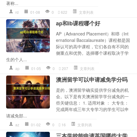
著称...
rd
01-08
0
622
文章列表
ap和ib课程哪个好
AP（Advanced Placement）和IB（Int
ernational Baccalaureate）课程都是国
际认可的高中课程，它们各自有不同的
侧重点和优势。选择哪个课程取决于学
生的个人...
ap
01-05
0
207
文章列表
澳洲留学可以申请减免学分吗
是的，澳洲留学确实提供学分减免的机
会。以下是有关澳洲留学学分减免的一
些关键信息： 1. 适用对象 ： 大专生：
完成两年或三年大专学习的学生可以申
请减免部...
az
01-02
0
16
文章列表
三本学校能申请英国哪些大学