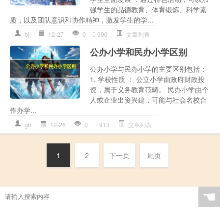
强学生的品德教育、体育锻炼、科学素
质，以及团队意识和协作精神，激发学生的学...
bj
12-27
0
990
文章列表
公办小学和民办小学区别
公办小学与民办小学的主要区别包括：
1. 学校性质 ： 公立小学由政府财政投
资，属于义务教育范畴。 民办小学由个
人或企业出资兴建，可能与社会名校合
作办学...
gb
12-26
0
913
文章列表
1
2
下一页
尾页
☚