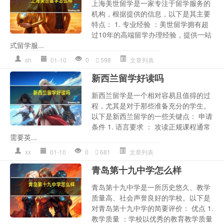
上海美世留学是一家专注于留学服务的
机构，根据提供的信息，以下是其主要
特点： 1. 专业经验 ：美世留学拥有超
过10年的高端留学办理经验，提供一站
式留学服...
sh
01-10
0
598
文章列表
新西兰留学好读吗
新西兰留学是一个相对容易且值得的过
程，尤其是对于那些准备充分的学生。
以下是新西兰留学的一些关键点： 申请
条件 1. 语言要求 ： 攻读正规课程通常
需要英...
xx
01-10
0
681
文章列表
青岛第十九中学怎么样
青岛第十九中学是一所历史悠久、教学
质量高、社会声誉良好的学校。以下是
对青岛第十九中学的简要评价： 优点 1.
教学质量 ：学校以优秀的教育教学质量