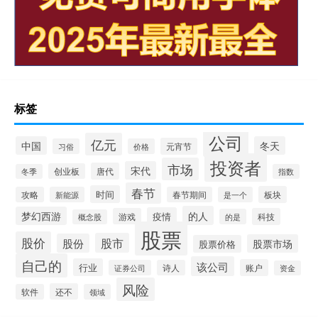
标签
公司
亿元
中国
冬天
元宵节
习俗
价格
投资者
市场
宋代
唐代
创业板
冬季
指数
春节
时间
板块
攻略
新能源
春节期间
是一个
的人
梦幻西游
疫情
游戏
科技
的是
概念股
股票
股价
股市
股份
股票市场
股票价格
自己的
该公司
行业
账户
证券公司
诗人
资金
风险
还不
软件
领域