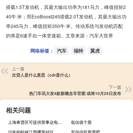
搭载1.5T发动机，其最大输出功率为181马力，峰值扭矩2
40牛·米；而EcoBoost245搭载2.0T发动机，其最大输出功
率245马力，峰值扭矩350牛·米。传动系统与发动机匹配
的将是6速手自一体变速箱。文章来源：汽车大世界
网络标签：
汽车
福特
翼虎
上一篇
次贷人是什么意思（cdr是什么）
下一篇
热门车讯大发4款新概念车官图 或将10月25日发布
相关问题
上海奉贤区可提供荣事达电饭煲维修服务地址在哪
低估值个股
过年的时候江西哪里好玩
安信信托股票吧