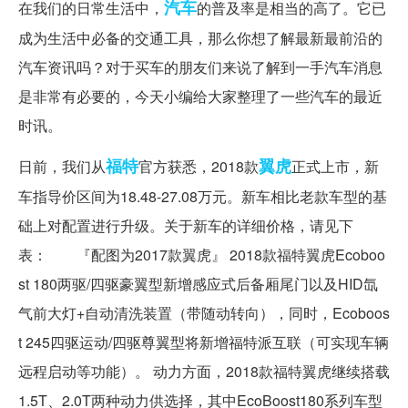
汽车
在我们的日常生活中，
的普及率是相当的高了。它已
成为生活中必备的交通工具，那么你想了解最新最前沿的
汽车资讯吗？对于买车的朋友们来说了解到一手汽车消息
是非常有必要的，今天小编给大家整理了一些汽车的最近
时讯。
福特
翼虎
日前，我们从
官方获悉，2018款
正式上市，新
车指导价区间为18.48-27.08万元。新车相比老款车型的基
础上对配置进行升级。关于新车的详细价格，请见下
表： 『配图为2017款翼虎』 2018款福特翼虎Ecoboo
st 180两驱/四驱豪翼型新增感应式后备厢尾门以及HID氙
气前大灯+自动清洗装置（带随动转向），同时，Ecoboos
t 245四驱运动/四驱尊翼型将新增福特派互联（可实现车辆
远程启动等功能）。 动力方面，2018款福特翼虎继续搭载
1.5T、2.0T两种动力供选择，其中EcoBoost180系列车型