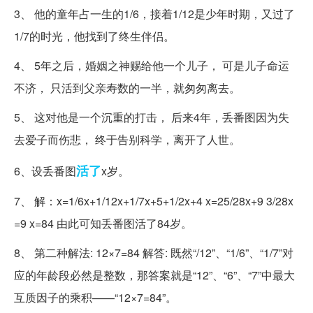
3、 他的童年占一生的1/6，接着1/12是少年时期，又过了
1/7的时光，他找到了终生伴侣。
4、 5年之后，婚姻之神赐给他一个儿子， 可是儿子命运
不济， 只活到父亲寿数的一半，就匆匆离去。
5、 这对他是一个沉重的打击， 后来4年，丢番图因为失
去爱子而伤悲， 终于告别科学，离开了人世。
活了
6、设丢番图
x岁。
7、 解：x=1/6x+1/12x+1/7x+5+1/2x+4 x=25/28x+9 3/28x
=9 x=84 由此可知丢番图活了84岁。
8、 第二种解法: 12×7=84 解答: 既然“/12”、“1/6”、“1/7”对
应的年龄段必然是整数，那答案就是“12”、“6”、“7”中最大
互质因子的乘积——“12×7=84”。