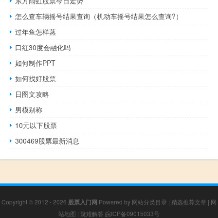
东方雨虹股票今日走势
怎么查车辆摇号结果查询（机动车摇号结果怎么查询?）
过年鱼怎样蒸
口红30度会融化吗
如何制作PPT
如何找好股票
日图文攻略
男模别称
10元以下股票
300469股票最新消息
Copyright © 2012 - 2026
股票入门网
Powered by
网站分类目录
|
精选推荐文章
|
网
站地图
|
疑难解答
皖ICP备09015033号