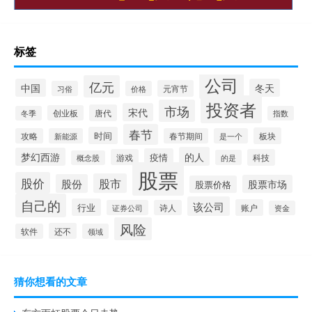
标签
公司
亿元
中国
冬天
元宵节
习俗
价格
投资者
市场
宋代
唐代
创业板
冬季
指数
春节
时间
板块
攻略
新能源
春节期间
是一个
的人
梦幻西游
疫情
游戏
科技
的是
概念股
股票
股价
股市
股份
股票市场
股票价格
自己的
该公司
行业
账户
证券公司
诗人
资金
风险
还不
软件
领域
猜你想看的文章