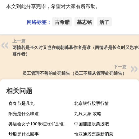
本文到此分享完毕，希望对大家有所帮助。
网络标签：
古希腊
墓志铭
活了
上一篇
两情若是长久时又岂在朝朝暮暮作者是谁（两情若是长久时又岂在
暮作者）
下一篇
员工管理不善的处罚通告（员工不服从管理处罚通告）
相关问题
春春节是几九
北京银行股票行情
阳光是什么味道
九只大象 攻略
奥运会女子100米栏冠军是谁 2016里约奥运会100米
中国能建股票股吧
炒股是什么回事
怡亚通股票最新消息