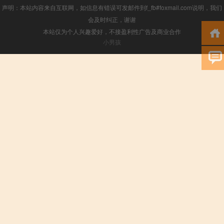
声明：本站内容来自互联网，如信息有错误可发邮件到f_fb#foxmail.com说明，我们
会及时纠正，谢谢
本站仅为个人兴趣爱好，不接盈利性广告及商业合作
小男孩