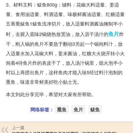
3、材料主料：鲅鱼800g；辅料：花椒大料适量、姜适
量、食用油适量、料酒适量、味极鲜酱油适量、红糖适量
五香熏鲅鱼1鲅鱼洗净切片，放入适量料酒酱油腌制半小
鱼片
时，去腥入底味2锅烧热放宽油，放入沥干汤汁的
炸
干，刚入锅的鱼片不要急于翻动3另起一个锅炖料汁，放
入适量水加入花椒大料，姜末酱油，红糖大火烧开转小火
炖着4待鱼片炸的表皮干了，放入汤汁锅里，熄火泡半小
时以上再捞出鱼片，这样鱼肉才能入味5经过料汁泡制的
熏鱼，味道非常鲜美好吃小贴士无。
本文到此分享完毕，希望对大家有所帮助。
网络标签：
熏鱼
鱼片
鲅鱼
上一篇