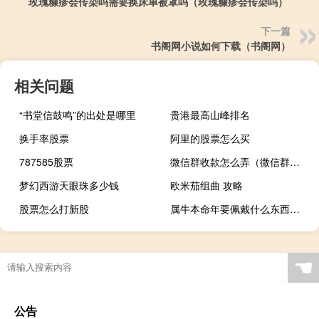
玫瑰糠疹会传染吗需要换床单被罩吗（玫瑰糠疹会传染吗）
下一篇
书阁网小说如何下载（书阁网）
相关问题
“书堂信鼓鸣”的出处是哪里
贵港最高山峰排名
换手率股票
阿里的股票怎么买
787585股票
微信群收款怎么弄（微信群取消）
梦幻西游天眼珠多少钱
欧米茄组曲 攻略
股票怎么打新股
属牛本命年要佩戴什么东西（属牛本命年要佩戴什么）
☚
公告