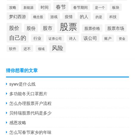
春节
时间
板块
攻略
新能源
春节期间
是一个
的人
梦幻西游
疫情
游戏
科技
的是
概念股
股票
股价
股市
股份
股票市场
股票价格
自己的
该公司
行业
账户
证券公司
诗人
资金
风险
还不
软件
领域
猜你想看的文章
sywv是什么线
多功能冬天口罩图片
怎么办理股票开户流程
贝特瑞股票代码是多少
感恩攻略
怎么写春节家乡的年味