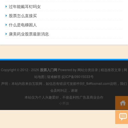
过年能戴耳钉吗女
股票怎么直接买
什么是电梯困人
康美药业股票最新消息
Copyright © 2012 - 2026
股票入门网
Powered by
网站分类目录
|
精选推荐文章
|
网
站地图
|
疑难解答
皖ICP备09015033号
声明：本站内容来自互联网，如信息有错误可发邮件到f_fb#foxmail.com说明，我们
会及时纠正，谢谢
本站仅为个人兴趣爱好，不接盈利性广告及商业合作
小男孩