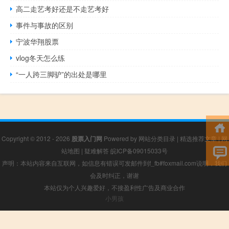
高二走艺考好还是不走艺考好
事件与事故的区别
宁波华翔股票
vlog冬天怎么练
“一人跨三脚驴”的出处是哪里
Copyright © 2012 - 2026
股票入门网
Powered by
网站分类目录
|
精选推荐文章
|
网
站地图
|
疑难解答
皖ICP备09015033号
声明：本站内容来自互联网，如信息有错误可发邮件到f_fb#foxmail.com说明，我们
会及时纠正，谢谢
本站仅为个人兴趣爱好，不接盈利性广告及商业合作
小男孩