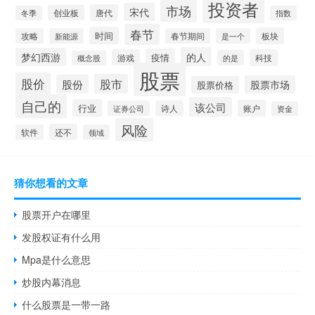
投资者
市场
宋代
唐代
创业板
冬季
指数
春节
时间
板块
攻略
新能源
春节期间
是一个
的人
梦幻西游
疫情
游戏
科技
的是
概念股
股票
股价
股市
股份
股票市场
股票价格
自己的
该公司
行业
账户
证券公司
诗人
资金
风险
还不
软件
领域
猜你想看的文章
股票开户在哪里
发股权证有什么用
Mpa是什么意思
炒股内幕消息
什么股票是一带一路