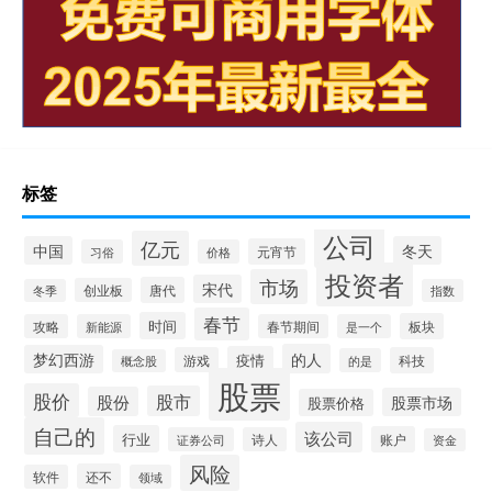
标签
公司
亿元
中国
冬天
元宵节
习俗
价格
投资者
市场
宋代
唐代
创业板
冬季
指数
春节
时间
板块
攻略
新能源
春节期间
是一个
的人
梦幻西游
疫情
游戏
科技
的是
概念股
股票
股价
股市
股份
股票市场
股票价格
自己的
该公司
行业
账户
证券公司
诗人
资金
风险
还不
软件
领域