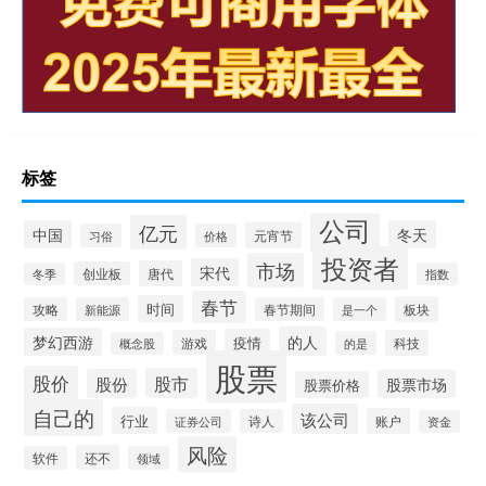
标签
公司
亿元
中国
冬天
元宵节
习俗
价格
投资者
市场
宋代
唐代
创业板
冬季
指数
春节
时间
板块
攻略
新能源
春节期间
是一个
的人
梦幻西游
疫情
游戏
科技
的是
概念股
股票
股价
股市
股份
股票市场
股票价格
自己的
该公司
行业
账户
证券公司
诗人
资金
风险
还不
软件
领域