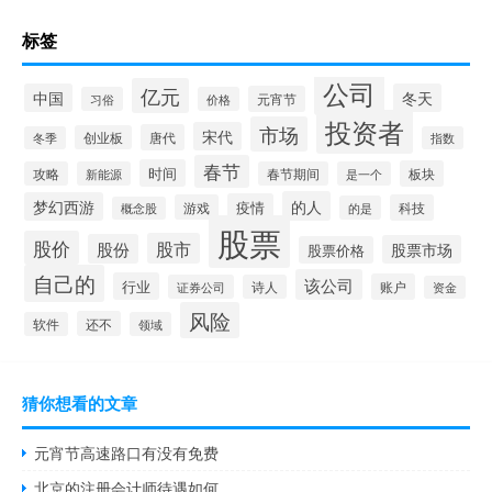
标签
公司
亿元
中国
冬天
元宵节
习俗
价格
投资者
市场
宋代
唐代
创业板
冬季
指数
春节
时间
板块
攻略
新能源
春节期间
是一个
的人
梦幻西游
疫情
游戏
科技
的是
概念股
股票
股价
股市
股份
股票市场
股票价格
自己的
该公司
行业
账户
证券公司
诗人
资金
风险
还不
软件
领域
猜你想看的文章
元宵节高速路口有没有免费
北京的注册会计师待遇如何