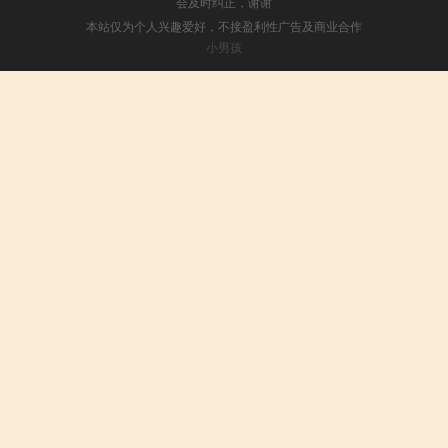
会及时纠正，谢谢
本站仅为个人兴趣爱好，不接盈利性广告及商业合作
小男孩