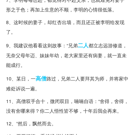
形之于色；再加上生意的不顺，李明的心情很低落。
8、这时候的妻子，却红杏出墙，而且还正被李明给发现
了。
二人
9、我建议他看看这则故事：“兄弟
都立志远游修道，
无奈父母年迈、妹妹年幼，老大家里还有病妻，就一直未
能成行。
高僧
10、某日，一
路过，兄弟二人要拜其为师，并将家中
难处诉说一遍。
11、高僧双手合十，微闭双目，喃喃自语：“舍得，舍得，
没有舍哪来得？你二人悟性皆不够，十年后我会再来。
12、”然后，飘然而去。