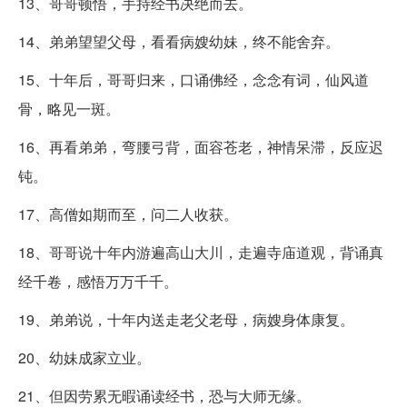
13、哥哥顿悟，手持经书决绝而去。
14、弟弟望望父母，看看病嫂幼妹，终不能舍弃。
15、十年后，哥哥归来，口诵佛经，念念有词，仙风道
骨，略见一斑。
16、再看弟弟，弯腰弓背，面容苍老，神情呆滞，反应迟
钝。
17、高僧如期而至，问二人收获。
18、哥哥说十年内游遍高山大川，走遍寺庙道观，背诵真
经千卷，感悟万万千千。
19、弟弟说，十年内送走老父老母，病嫂身体康复。
20、幼妹成家立业。
21、但因劳累无暇诵读经书，恐与大师无缘。