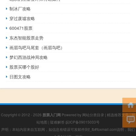
制冰厂攻略
穿过废墟攻略
600471股票
东杰智能股票走势
画眉鸟吧马尾套（画眉鸟吧）
梦幻西游战神局攻略
股票买哪个股好
日图文攻略
Copyright © 2012 - 2026
股票入门网
Powered by
网站分类目录
|
精选推荐文章
|
网
站地图
|
疑难解答
皖ICP备09015033号
声明：本站内容来自互联网，如信息有错误可发邮件到f_fb#foxmail.com说明，我们