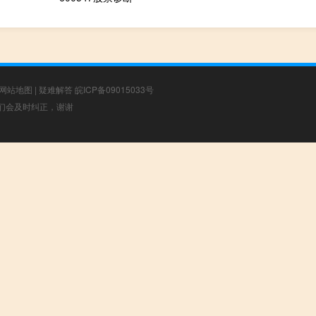
网站地图
|
疑难解答
皖ICP备09015033号
，我们会及时纠正，谢谢