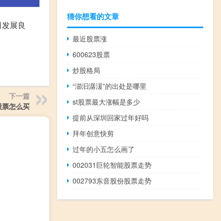
猜你想看的文章
司发展良
最近股票涨
600623股票
炒股格局
“瀄汩潺湲”的出处是哪里
下一篇
st股票最大涨幅是多少
股票怎么买
提前从深圳回家过年好吗
拜年创意快剪
过年的小五怎么画了
002031巨轮智能股票走势
002793东音股份股票走势