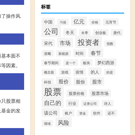
标签
加了操作风
亿元
中国
元宵节
习俗
价格
公司
冬天
唐代
创业板
冬季
投资者
市场
宋代
指数
春节
时间
攻略
新能源
而基本面不
梦幻西游
板块
春节期间
是一个
标等因素。
的人
疫情
游戏
的是
概念股
股价
股市
股份
科技
股票
股票市场
股票价格
单只股票相
自己的
行业
证券公司
诗人
及基金的发
该公司
账户
还不
软件
资金
风险
领域