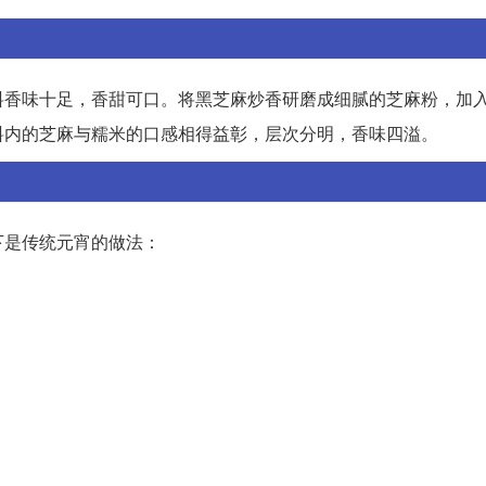
料香味十足，香甜可口。将黑芝麻炒香研磨成细腻的芝麻粉，加
料内的芝麻与糯米的口感相得益彰，层次分明，香味四溢。
下是传统元宵的做法：