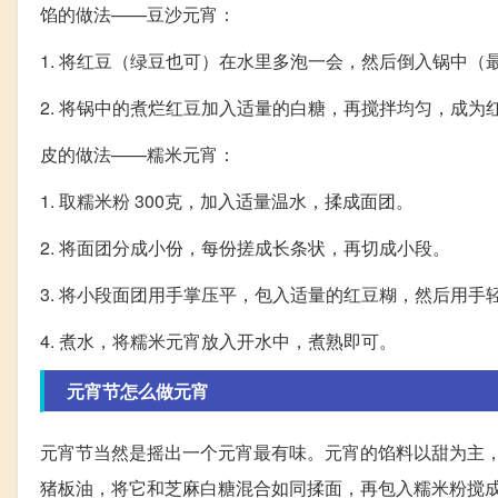
馅的做法——豆沙元宵：
1. 将红豆（绿豆也可）在水里多泡一会，然后倒入锅中（
2. 将锅中的煮烂红豆加入适量的白糖，再搅拌均匀，成为
皮的做法——糯米元宵：
1. 取糯米粉 300克，加入适量温水，揉成面团。
2. 将面团分成小份，每份搓成长条状，再切成小段。
3. 将小段面团用手掌压平，包入适量的红豆糊，然后用手
4. 煮水，将糯米元宵放入开水中，煮熟即可。
元宵节怎么做元宵
元宵节当然是摇出一个元宵最有味。元宵的馅料以甜为主
猪板油，将它和芝麻白糖混合如同揉面，再包入糯米粉搅