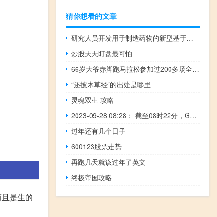
猜你想看的文章
研究人员开发用于制造药物的新型基于人工智能的估算器
炒股天天盯盘最可怕
66岁大爷赤脚跑马拉松参加过200多场全程马拉松 到底什么情况呢
“还披木草经”的出处是哪里
灵魂双生 攻略
2023-09-28 08:28： 截至08时22分，G35济广高速鹰瑞南段K1426+069公里处（瑞金北收费站出口匝道、往广州方向）货车侧翻事故点匝道单向封闭正在进行吊车作业， 请过往车辆提前选择好绕行路线。​​​
过年还有几个日子
600123股票走势
再跑几天就该过年了英文
终极帝国攻略
而且是生的