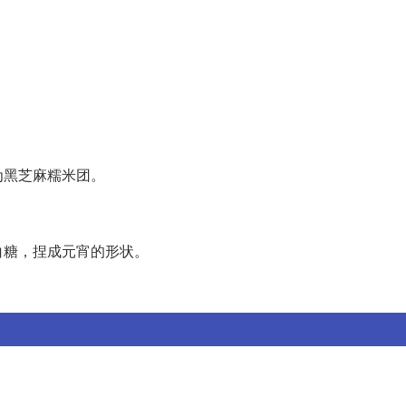
为黑芝麻糯米团。
白糖，捏成元宵的形状。
。