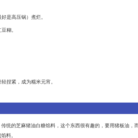
最好是高压锅）煮烂。
红豆糊。
轻轻捏紧，成为糯米元宵。
，传统的芝麻猪油白糖馅料，这个东西很有趣的，要用猪板油，
成馅料。