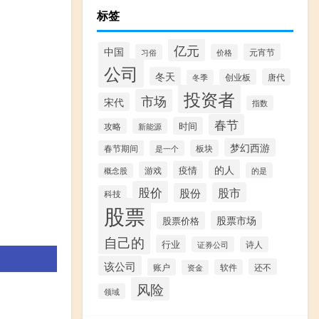
标签
亿元
中国
元宵节
习俗
价格
公司
冬天
唐代
创业板
冬季
投资者
市场
宋代
指数
春节
时间
攻略
新能源
梦幻西游
板块
春节期间
是一个
的人
疫情
游戏
的是
概念股
股价
股市
股份
科技
股票
股票市场
股票价格
自己的
行业
证券公司
诗人
该公司
账户
还不
软件
资金
风险
领域