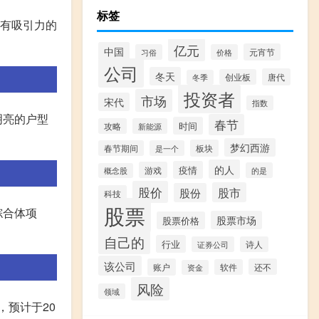
标签
具有吸引力的
亿元
中国
元宵节
习俗
价格
公司
冬天
唐代
创业板
冬季
投资者
市场
宋代
指数
明亮的户型
春节
时间
攻略
新能源
梦幻西游
板块
春节期间
是一个
的人
疫情
游戏
的是
概念股
股价
股市
股份
科技
股票
综合体项
股票市场
股票价格
自己的
行业
证券公司
诗人
该公司
账户
还不
软件
资金
风险
领域
，预计于20