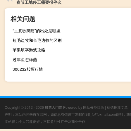
春节工地停工需要报停么
相关问题
“且复歌舞随”的出处是哪里
短毛边牧和长毛边牧的区别
苹果填字游戏攻略
过年鱼怎样蒸
300232股票行情
Copyright © 2012 - 2026
股票入门网
Powered by
网站分类目录
|
精选推荐文章
|
声明：本站内容来自互联网，如信息有错误可发邮件到f_fb#foxmail.com说明
本站仅为个人兴趣爱好，不接盈利性广告及商业合作