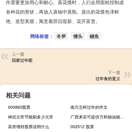
作需要更加用心和耐心。蒸花馍时，人们会用面粉捏制成
各种花的形状，再放入蒸锅中蒸熟。蒸出的花馍色泽鲜
艳、造型美观，寓意着辞旧迎新、花开富贵。
网络标签：
冬笋
馒头
鳗鱼
上一篇
回家过年呢
下一篇
过年食的意义
相关问题
000860股票
南方怎样过年的作文
神武元宵节能刷多少元宵
广西来宾可提供万和抽油烟机维修服务地址在哪
高管增持股票说明什么
002512 股票