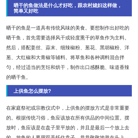
晒干的鱼做法是什么才好吃，跟农村媳妇这样做，
简单又好吃
晒干的鱼是一道具有传统风味的美食。要想制作出好吃的
晒干鱼，首先需要选择风干或轻度熏干的草鱼作为主料。
然后，搭配姜丝、蒜末、细辣椒粉、葱花、黑胡椒粉、洋
葱、大红椒和大青椒等辅料。将草鱼和各种调料混合拌
匀，经过适当的烹饪和烘干，制作出口感酥脆、味道香辣
的晒干鱼。
上供鱼怎么摆放?
在家庭祭祀或宗教仪式中，上供鱼的摆放方式是非常重要
的。根据传统习俗，鱼应该放在所有供品的中间位置。摆
放时，鱼应该是在盘子里平放的，并且是最后一个放上去
的。放鱼的人要用双手托住盘子，恭恭敬敬地举在头上，