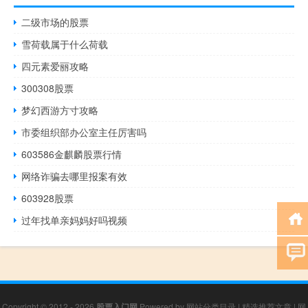
二级市场的股票
雪荷载属于什么荷载
四元素爱丽攻略
300308股票
梦幻西游方寸攻略
市委组织部办公室主任厉害吗
603586金麒麟股票行情
网络诈骗去哪里报案有效
603928股票
过年找单亲妈妈好吗视频
Copyright © 2012 - 2026
股票入门网
Powered by
网站分类目录
|
精选推荐文章
|
网