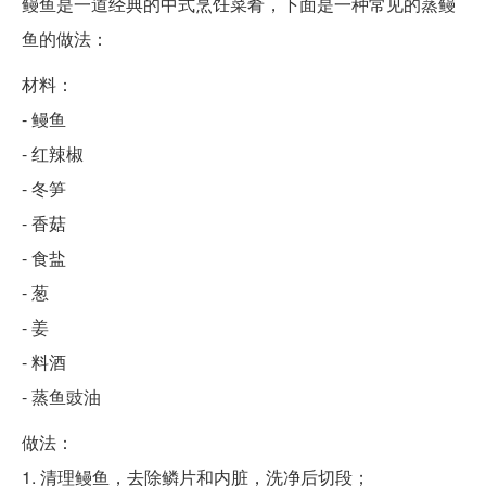
鳗鱼是一道经典的中式烹饪菜肴，下面是一种常见的蒸鳗
鱼的做法：
材料：
- 鳗鱼
- 红辣椒
- 冬笋
- 香菇
- 食盐
- 葱
- 姜
- 料酒
- 蒸鱼豉油
做法：
1. 清理鳗鱼，去除鳞片和内脏，洗净后切段；