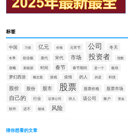
标签
公司
亿元
中国
冬天
元宵节
习俗
价格
投资者
市场
宋代
唐代
创业板
冬季
指数
春节
时间
板块
攻略
新能源
春节期间
是一个
的人
梦幻西游
疫情
游戏
科技
的是
概念股
股票
股价
股市
股份
股票市场
股票价格
自己的
该公司
行业
账户
证券公司
诗人
资金
风险
还不
软件
领域
猜你想看的文章