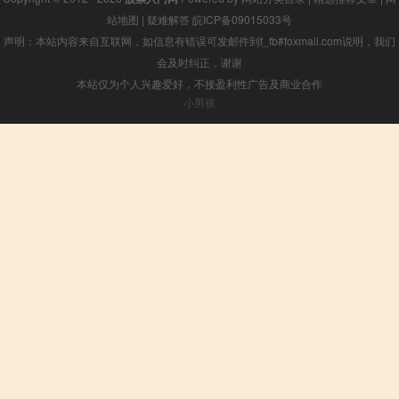
站地图
|
疑难解答
皖ICP备09015033号
声明：本站内容来自互联网，如信息有错误可发邮件到f_fb#foxmail.com说明，我们
会及时纠正，谢谢
本站仅为个人兴趣爱好，不接盈利性广告及商业合作
小男孩