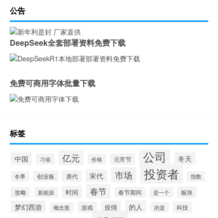
公告
DeepSeek全套部署资料免费下载
免费可商用字体批量下载
标签
公司
亿元
中国
冬天
元宵节
习俗
价格
投资者
市场
宋代
唐代
创业板
冬季
指数
春节
时间
板块
攻略
新能源
春节期间
是一个
的人
梦幻西游
疫情
游戏
科技
的是
概念股