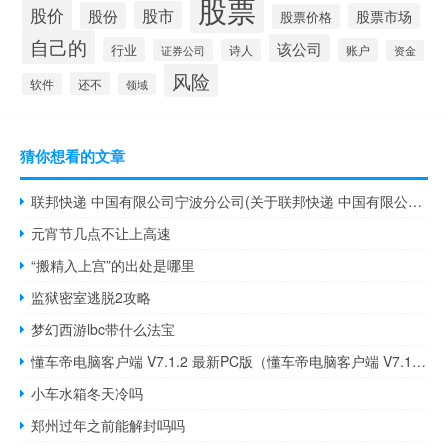
股票
股价
股市
股份
股票市场
股票价格
自己的
该公司
行业
账户
证券公司
诗人
资金
风险
还不
软件
领域
猜你想看的文章
联邦快递 中国有限公司宁波分公司(关于联邦快递 中国有限公司宁波分公司简述)
元宵节几点不让上高速
“搬精入上宫”的出处是哪里
监狱密室逃脱2攻略
梦幻西游lbc带什么法宝
懂车帝电脑客户端 V7.1.2 最新PC版（懂车帝电脑客户端 V7.1.2 最新PC版功能简介）
小车水箱冬天冷吗
郑州过年之前能解封吗吗