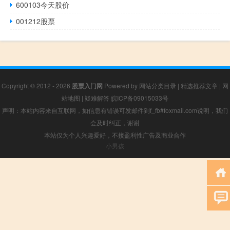
600103今天股价
001212股票
Copyright © 2012 - 2026
股票入门网
Powered by
网站分类目录
|
精选推荐文章
|
网
站地图
|
疑难解答
皖ICP备09015033号
声明：本站内容来自互联网，如信息有错误可发邮件到f_fb#foxmail.com说明，我们
会及时纠正，谢谢
本站仅为个人兴趣爱好，不接盈利性广告及商业合作
小男孩