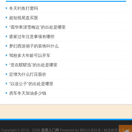
冬天钓鱼打窝吗
超短线尾盘买股
“霜华寒浸雪梅边”的出处是哪里
婆家过年注意事项有哪些
梦幻西游扇子的装饰叫什么
驾校多大年龄可以开车
“意在騤騤迅”的出处是哪里
定增为什么打压股价
“以送公子”的出处是哪里
房车冬天加油多少钱
Copyright © 2012 - 2026
股票入门网
Powered by
网站分类目录
|
精选推荐文章
|
网