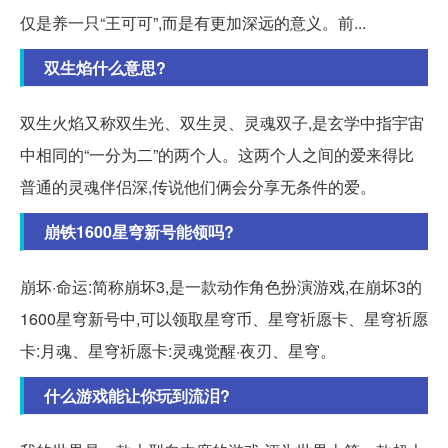
仅是养一只“王可可”,而是有更加深远的意义。前...
双生焰什么意思?
双生火焰又称双生光、双生灵、灵魂双子,是玄学中指宇宙
中相同的“一分为二”的两个人。这两个人之间的爱来得比
普通的灵魂伴侣深,传说他们俩会分享无条件的爱。
崩铁1600星穹新号能领吗?
崩坏·命运:简称崩坏3,是一款动作角色扮演游戏,在崩坏3的
1600星穹新号中,可以领取星穹币、星穹祈愿卡、星穹祈愿
卡:月魂、星穹祈愿卡:灵魂觉醒·夜刃、星穹。
什么游戏能让你玩到流泪?