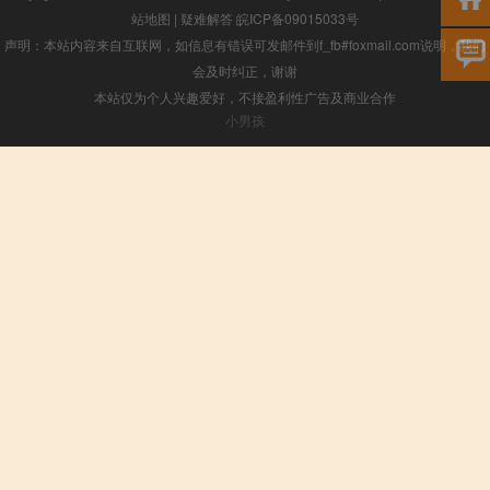
站地图
|
疑难解答
皖ICP备09015033号
声明：本站内容来自互联网，如信息有错误可发邮件到f_fb#foxmail.com说明，我们
会及时纠正，谢谢
本站仅为个人兴趣爱好，不接盈利性广告及商业合作
小男孩