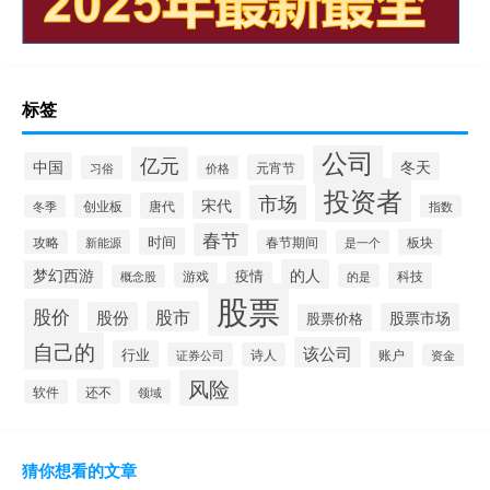
标签
公司
亿元
中国
冬天
元宵节
习俗
价格
投资者
市场
宋代
唐代
创业板
冬季
指数
春节
时间
板块
攻略
新能源
春节期间
是一个
的人
梦幻西游
疫情
游戏
科技
的是
概念股
股票
股价
股市
股份
股票市场
股票价格
自己的
该公司
行业
账户
证券公司
诗人
资金
风险
还不
软件
领域
猜你想看的文章