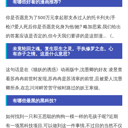
有哪些好看的漫画推荐?
你是否愿意为了500万元拿起那支杀过人的托卡列夫(手
枪)?爱人死后你是否愿意化身为他/她? 略加思索,我们给出
的答案应该是否定的,但今天我们要讲的是这部漫... 《。
未竟轮回之魂。复生双生之灵。手执修罗之念。心
有赤子之情。这是什么意思?
这句话是在《猫妖的诱惑》动画版中,沈墨卿的好友 凌昱查
看苏冉冉前世时发现,苏冉冉是苏清寒的前世,且被爱人沈墨
卿所杀,在忘川河畔苦苦守候时路过的妖王寒烟。
有哪些最黑的黑科技?
如何找到一只和王思聪的狗狗一模一样的毛孩子呢?近期
有一项黑科技项目,可以做到这一件事情,不过目的当然不仅