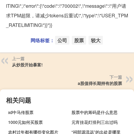
ITING\",\"error\":{\"code\":\"700002\",\"message\":\"用户请
求TPM超限，请减少tokens后重试\",\"type\":\"USER_TPM
_RATELIMITING\"}}"}}
网络标签：
公司
股票
较大
上一篇
从炒股开始暴富!
下一篇
a股值得长期持有的股票
相关问题
xd中马传股票
股票中的筹码是什么意思
1000元如何买股票
元宵挂花灯排列三出过吗
农村过年都有哪些变化图片
“祠部源流远”的出处是哪里