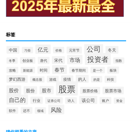
标签
公司
亿元
中国
冬天
元宵节
习俗
价格
投资者
市场
宋代
唐代
创业板
冬季
指数
春节
时间
板块
攻略
新能源
春节期间
是一个
的人
梦幻西游
疫情
游戏
科技
的是
概念股
股票
股价
股市
股份
股票市场
股票价格
自己的
该公司
行业
账户
证券公司
诗人
资金
风险
还不
软件
领域
猜你想看的文章