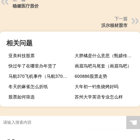
稳健医疗股价
下一篇
沃尔核材股市
相关问题
亚美科技股票
大胖橘是什么意思（甄嬛传胖橘是什么梗）什么梗
快过年了在哪里办年货了
画眉鸟吧马尾套（画眉鸟吧）
马航370飞机事件（马航370客机坠毁真实原因）
600886股票走势
冬天的麻雀怎么折纸
大年初一钓鱼烧烤好吗
股票如何筛选
苏州大学英语专业怎么样
☚