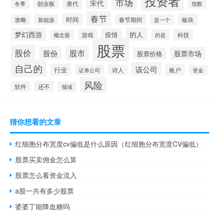
投资者
市场
宋代
唐代
创业板
冬季
指数
春节
时间
板块
攻略
新能源
春节期间
是一个
的人
梦幻西游
疫情
游戏
科技
的是
概念股
股票
股价
股市
股份
股票市场
股票价格
自己的
该公司
行业
账户
证券公司
诗人
资金
风险
还不
软件
领域
猜你想看的文章
红细胞分布宽度cv偏低是什么原因（红细胞分布宽度CV偏低）
股票买卖佣金怎么算
股票怎么看资金流入
a股一共有多少股票
婆婆丁能降血糖吗