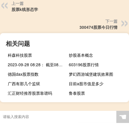
上一篇
股票k线形态学
下一篇
300474股票今日行情
相关问题
科森科技股票
炒股基本概念
2023-09-28 08:28： 截至08时22分，G35济广高速鹰瑞南段K1426+069公里处（瑞金北收费站出口匝道、往广州方向）货车侧翻事故点匝道单向封闭正在进行吊车作业， 请过往车辆提前选择好绕行路线。​​​
603196股票行情
德国dax股票指数
梦幻西游城堡建筑效果图
广西有那几个监狱
目前a股市值是多少
汇正财经推荐股票靠谱吗
鲁泰股票
☚