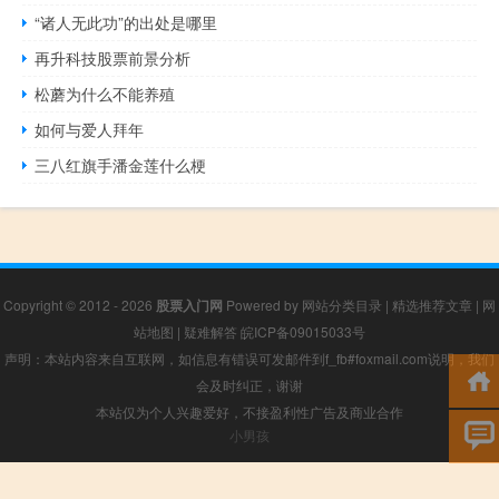
“诸人无此功”的出处是哪里
再升科技股票前景分析
松蘑为什么不能养殖
如何与爱人拜年
三八红旗手潘金莲什么梗
Copyright © 2012 - 2026
股票入门网
Powered by
网站分类目录
|
精选推荐文章
|
网
站地图
|
疑难解答
皖ICP备09015033号
声明：本站内容来自互联网，如信息有错误可发邮件到f_fb#foxmail.com说明，我们
会及时纠正，谢谢
本站仅为个人兴趣爱好，不接盈利性广告及商业合作
小男孩