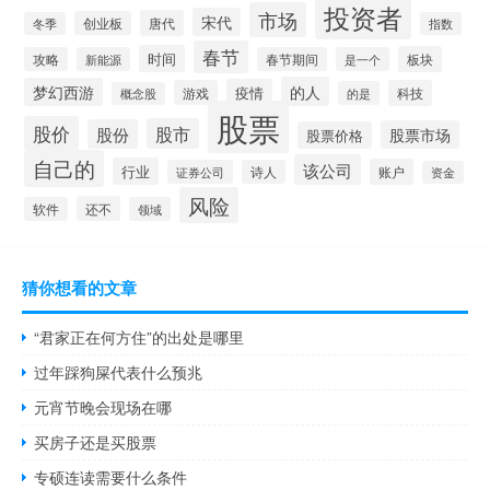
投资者
市场
宋代
唐代
创业板
冬季
指数
春节
时间
板块
攻略
新能源
春节期间
是一个
的人
梦幻西游
疫情
游戏
科技
的是
概念股
股票
股价
股市
股份
股票市场
股票价格
自己的
该公司
行业
账户
证券公司
诗人
资金
风险
还不
软件
领域
猜你想看的文章
“君家正在何方住”的出处是哪里
过年踩狗屎代表什么预兆
元宵节晚会现场在哪
买房子还是买股票
专硕连读需要什么条件