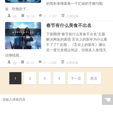
的简朴束缚着每一个忙碌的手脚与勤
奋。吃饱肚子...
cjb
02-16
0
167
文章列表
春节有什么美食不出名
下面围绕“春节有什么美食不出名”主题
解决网友的困惑 舌尖上的新年为什么看
不了了? 近期，《舌尖上的新年》播出
后一度引发观众热议，但很多人发现无
法继续观...
cjy
02-15
0
245
文章列表
1
2
3
4
下一页
尾页
☚