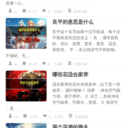
意着一心...
cr
01-01
0
924
文章列表
良平的意思是什么
良平这个名字由两个汉字组成，每个汉
字都有其特定的含义： 良 ：通常指良
好、杰出、优秀、贤良、善良、温良、
和悦等。 平 ：本义指语气平和舒顺、
不倾斜、无...
lp
12-25
0
295
文章列表
哪些花适合家养
适合家养的花卉有很多种，以下是一些
推荐： 观叶植物 1. 绿萝 ：净化空气能
力强，易于养护。 2. 吊兰 ：具有净化
空气效果，可垂吊，美观。 3. 龟背竹
：喜...
nx
12-24
0
651
文章列表
两个字酒的雅名