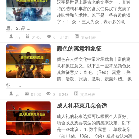
汉字是世界上最古老的文字之一，其独
特的结构和丰富的含义使得汉字充满了
趣味性和艺术性。以下是一些有趣的汉
字： 1. 众 ：三人为众，表示多的意
思。 2. 晶 ...
nh
01-05
0
431
文章列表
颜色的寓意和象征
颜色在人类文化中常常承载着丰富的寓
意和象征意义。以下是一些常见颜色及
其象征意义： 红色 （Red） 寓意 ：热
情、活泼、张扬、激动、轰轰烈烈。 象
征 ： ...
ys
01-03
0
243
文章列表
成人礼花束几朵合适
成人礼的花束选择可以根据个人喜好、
场合以及想要表达的情感来决定。以下
是一些建议： 1. 数字寓意 ： 单数花朵
（如11朵、13朵、19朵）通常被认为寓