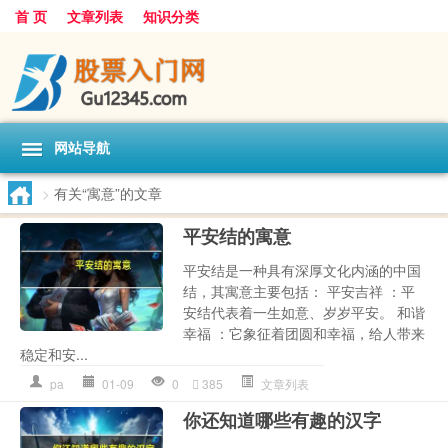
首 页
文章列表
知识分类
网站导航
>
有关“寓意”的文章
平安结的寓意
平安结是一种具有深厚文化内涵的中国
结，其寓意主要包括： 平安吉祥 ：平
安结代表着一生如意、岁岁平安。 和谐
幸福 ：它象征着团圆和幸福，给人带来
稳定和安...
pa
01-09
0
385
文章列表
你还知道哪些有趣的汉字