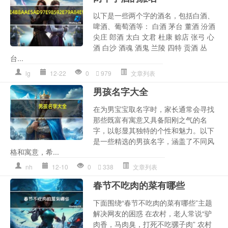
以下是一些两个字的酒名，包括白酒、
啤酒、葡萄酒等： 白酒 茅台 董酒 汾酒
尖庄 郎酒 太白 文君 杜康 赊店 张弓 心
酒 白沙 酒魂 酒鬼 兰陵 四特 贡酒 丛
台...
lg
12-22
0
979
文章列表
男孩名字大全
在为男宝宝取名字时，家长通常会寻找
那些既富有寓意又具备阳刚之气的名
字，以彰显其独特的个性和魅力。以下
是一些精选的男孩名字，涵盖了不同风
格和寓意，希...
nh
12-10
0
338
文章列表
春节不吃肉的菜有哪些
下面围绕“春节不吃肉的菜有哪些”主题
解决网友的困惑 在农村，老人常说“驴
肉香，马肉臭，打死不吃骡子肉” 农村