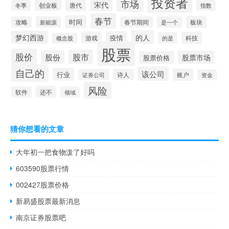
投资者
市场
宋代
唐代
创业板
冬季
指数
春节
时间
板块
攻略
新能源
春节期间
是一个
的人
梦幻西游
疫情
游戏
科技
的是
概念股
股票
股价
股市
股份
股票市场
股票价格
自己的
该公司
行业
账户
证券公司
诗人
资金
风险
还不
软件
领域
猜你想看的文章
大年初一把食物泼了好吗
603590股票行情
002427股票价格
新易盛股票最新消息
南京证券股票吧