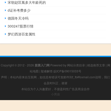
宋朝赵匡胤多大年龄死的
d证补考费多少
德国冬天冷吗
300247股票行情
梦幻西游百套属性
Copyright © 2012 - 2026
股票入门网
Powered by
网站分类目录
|
精选推荐文章
|
网
站地图
|
疑难解答
皖ICP备09015033号
声明：本站内容来自互联网，如信息有错误可发邮件到f_fb#foxmail.com说明，我们
会及时纠正，谢谢
本站仅为个人兴趣爱好，不接盈利性广告及商业合作
小男孩