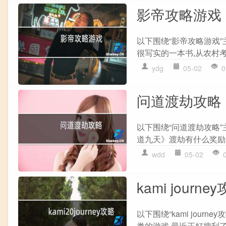
影帝攻略游戏
以下围绕“影帝攻略游戏”
很写实的一本书,从农村考
ydg
05-02
0
问道渡劫攻略
以下围绕“问道渡劫攻略”主
道九天》渡劫有什么奖励?答
wdd
05-02
kami journe
以下围绕“kami jou
类的游戏,最近正好搜刮了