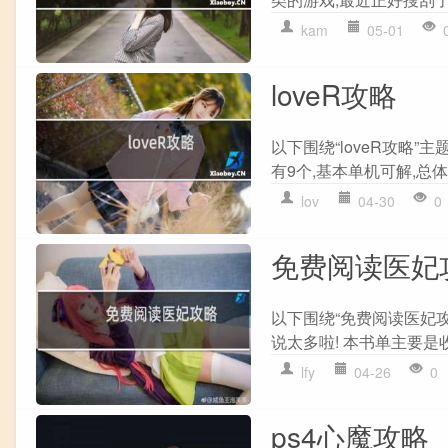
kam
05-01
loveR攻略
以下围绕“loveR攻略”
有9个,基本单机可解,总体
lov
04-30
0
免费阅读医妃
以下围绕“免费阅读医妃
说太多啦! 本书单主要是收
lfy
04-26
0
ps4心魔攻略