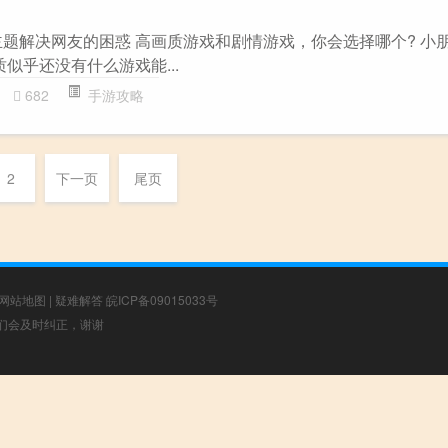
”主题解决网友的困惑 高画质游戏和剧情游戏，你会选择哪个? 小
质似乎还没有什么游戏能...
682
手游攻略
2
下一页
尾页
网站地图
|
疑难解答
皖ICP备09015033号
，我们会及时纠正，谢谢