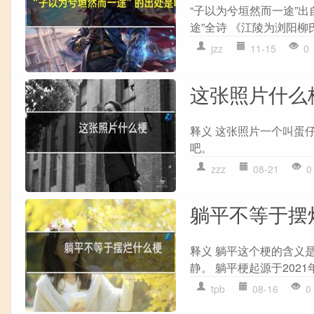
“子以为兮垣然而一途”
途”全诗 《江陵为浏阳柳氏
jzz
11-15
0
这张照片什么
释义 这张照片一个叫蛋
吧。
zzz
08-21
0
躺平不等于摆
释义 躺平这个梗的含义
静。 躺平梗起源于202
tpb
08-16
0