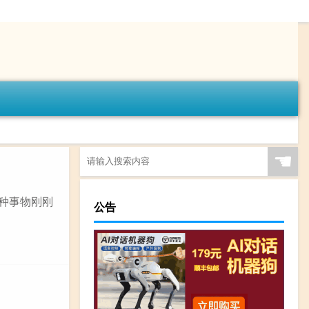
☚
一种事物刚刚
公告