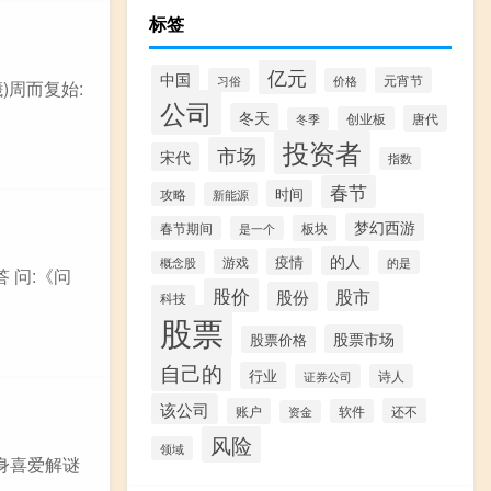
标签
亿元
中国
元宵节
习俗
价格
)周而复始:
公司
冬天
唐代
创业板
冬季
投资者
市场
宋代
指数
春节
时间
攻略
新能源
梦幻西游
板块
春节期间
是一个
的人
疫情
游戏
的是
概念股
 问:《问
股价
股市
股份
科技
股票
股票市场
股票价格
自己的
行业
证券公司
诗人
该公司
账户
还不
软件
资金
风险
领域
本身喜爱解谜