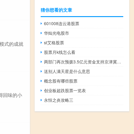
猜你想看的文章
601008连云港股票
华灿光电股市
st艾格股票
演模式的成就
股票月k线怎么看
两部门再次预拨3.5亿元资金支持京津冀等地及东北地区防汛救灾工作
送别人满天星是什么意思
概念股有哪些股票
创业板超跌股票一览表
得回味的小
永恒之炎攻略三