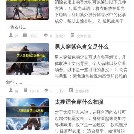
消除衣服上的香水味可以通过以下几种
方法： 1. 阳光晾晒 ：将衣服放在阳光
下晾晒，利用紫外线分解香水中的化学
成分，帮助去除香味。 2. 通风处风干
：将衣服...
yf
12-23
0
927
文章列表
男人穿紫色含义是什么
男人穿紫色的含义可以有多重解读，具
体取决于文化背景、个人品味以及穿着
场合。以下是一些可能的含义： 1. 高贵
与典雅 ：紫色通常被视为高贵和典雅的
象征，...
nr
12-16
0
12
文章列表
太瘦适合穿什么衣服
对于太瘦的人来说，选择合适的衣服可
以增强视觉效果，让身材看起来更加匀
称和丰满。以下是一些建议： 款式选择
1. 轻薄型衣服 ： 适合夏季，如轻薄的