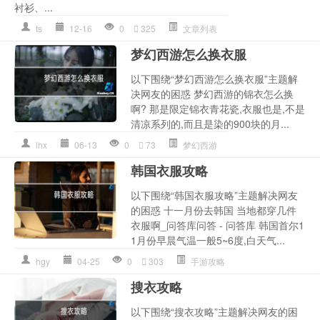
衬衫、...
ts
12-16
0
325
文章列表
梦幻西游怎么换衣服
以下围绕“梦幻西游怎么换衣服”主题解
决网友的困惑 梦幻西游的锦衣怎么换
啊? 那是限定锦衣青花瓷,衣服也是,不是
清凉系列的,而且是染的900块的月...
lhx
06-13
0
73
梦幻西游
韩国衣服攻略
以下围绕“韩国衣服攻略”主题解决网友
的困惑 十一月份去韩国 当地都穿几件
衣服啊_问答库问答 - 问答库 韩国首尔1
1月份早晨气温一般5~6度,白天气...
hgy
04-25
0
303
手游攻略
搜衣攻略
以下围绕“搜衣攻略”主题解决网友的困