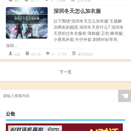
etc
02-17
0
946
文章列表
深圳冬天怎么加衣服
以下围绕“深圳冬天怎么加衣服”主题解
决网友的困惑 深圳冬天穿什么? 深圳冬
天穿的过冬衣服有:薄棉服;卫衣;棒球服;
小香风外套;牛仔外套;刺绣衬衫等等。
深圳...
szd
02-16
0
774
春节2024
下一页
☚
公告