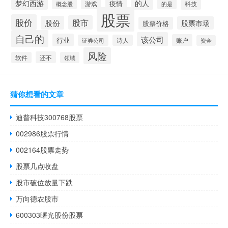
的人
梦幻西游
疫情
游戏
科技
的是
概念股
股票
股价
股市
股份
股票市场
股票价格
自己的
该公司
行业
账户
证券公司
诗人
资金
风险
还不
软件
领域
猜你想看的文章
迪普科技300768股票
002986股票行情
002164股票走势
股票几点收盘
股市破位放量下跌
万向德农股市
600303曙光股份股票