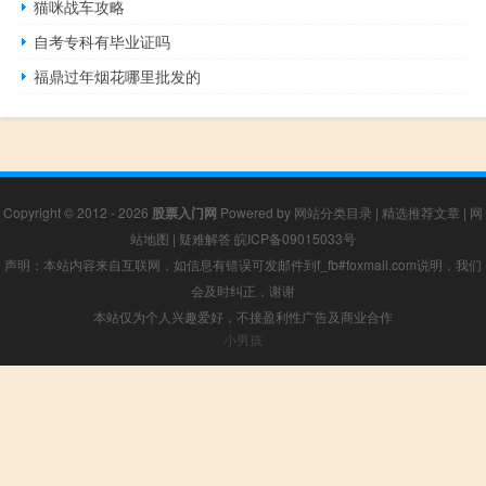
猫咪战车攻略
自考专科有毕业证吗
福鼎过年烟花哪里批发的
Copyright © 2012 - 2026
股票入门网
Powered by
网站分类目录
|
精选推荐文章
|
网
站地图
|
疑难解答
皖ICP备09015033号
声明：本站内容来自互联网，如信息有错误可发邮件到f_fb#foxmail.com说明，我们
会及时纠正，谢谢
本站仅为个人兴趣爱好，不接盈利性广告及商业合作
小男孩