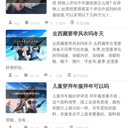
惑 得物上评论中衣服链接怎么搜? 在得
物上,如果想要搜索某个评论中提到的衣
服链接,可以采用以下几种方法:1...
syg
04-24
0
324
手游攻略
去西藏要带风衣吗冬天
去西藏要带风衣吗冬天 去西藏常住需要
准备不同季节的衣服。冬季,您需要厚实
的羽绒服、保暖内衣、加绒裤、保暖鞋
靴、帽子、围巾、手套等;夏季,您需要
轻便的短...
rxc
02-18
0
88
春节2024
儿童穿拜年服拜年可以吗
儿童拜年服好评评语 拜年服质量不错，
这个面料很赞，摸上去很有质感，颜色
和图片上展示的一样。非常柔软的面
料，衣服拿在手上挺有重量的。面料很
滑顺，没有...