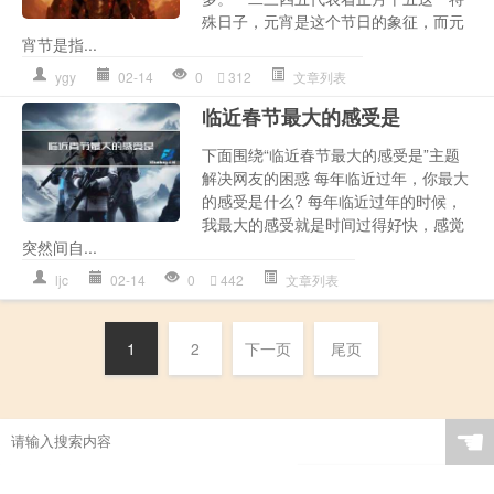
殊日子，元宵是这个节日的象征，而元
宵节是指...
ygy
02-14
0
312
文章列表
临近春节最大的感受是
下面围绕“临近春节最大的感受是”主题
解决网友的困惑 每年临近过年，你最大
的感受是什么? 每年临近过年的时候，
我最大的感受就是时间过得好快，感觉
突然间自...
ljc
02-14
0
442
文章列表
1
2
下一页
尾页
☚