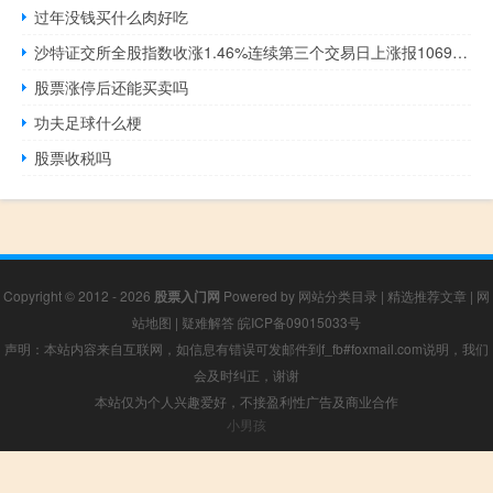
过年没钱买什么肉好吃
沙特证交所全股指数收涨1.46%连续第三个交易日上涨报10690.09点10月份累计下跌将近3.31%
股票涨停后还能买卖吗
功夫足球什么梗
股票收税吗
Copyright © 2012 - 2026
股票入门网
Powered by
网站分类目录
|
精选推荐文章
|
网
站地图
|
疑难解答
皖ICP备09015033号
声明：本站内容来自互联网，如信息有错误可发邮件到f_fb#foxmail.com说明，我们
会及时纠正，谢谢
本站仅为个人兴趣爱好，不接盈利性广告及商业合作
小男孩