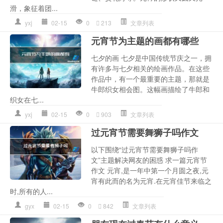
滑，象征着团...
yxj
02-15
0
213
文章列表
元宵节为主题的画都有哪些
七夕的画 七夕是中国传统节庆之一，拥
有许多与七夕相关的绘画作品。在这些
作品中，有一个最重要的主题，那就是
牛郎织女相会图。这幅画描绘了牛郎和
织女在七...
yxj
02-15
0
903
文章列表
过元宵节需要舞狮子吗作文
以下围绕“过元宵节需要舞狮子吗作
文”主题解决网友的困惑 求一篇元宵节
作文 元宵,是一年中第一个月圆之夜,元
宵有此而的名为元宵.在元宵佳节来临之
时,所有的人...
gyx
02-15
0
842
文章列表