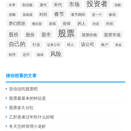
投资者
市场
宋代
唐代
创业板
冬季
指数
春节
时间
板块
攻略
新能源
春节期间
是一个
的人
梦幻西游
疫情
游戏
科技
的是
概念股
股票
股价
股市
股份
股票市场
股票价格
自己的
该公司
行业
账户
证券公司
诗人
资金
风险
还不
软件
领域
猜你想看的文章
安信信托股票吧
股票最基本的特征是
股票多久分红
乙肝患者过年吃什么好呢
冬天怎样管理小龙虾