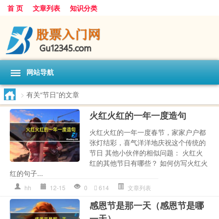
首 页
文章列表
知识分类
网站导航
>
有关“节日”的文章
火红火红的一年一度造句
火红火红的一年一度春节，家家户户都
张灯结彩，喜气洋洋地庆祝这个传统的
节日 其他小伙伴的相似问题： 火红火
红的其他节日有哪些？ 如何仿写火红火
红的句子...
hh
12-15
0
614
文章列表
感恩节是那一天（感恩节是哪
一天）