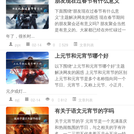
朋友现在过春节有什么意义
下面围绕“朋友现在过春节有什么意
义”主题解决网友的困惑 现在春节期间
的朋友聚会还有意义吗? 朋友聚会当然
是有意义的。大家都已经在外忙碌过一
年了，很长时...
pyx
02-14
0
529
文章列表
上元节和元宵节哪个好
以下围绕“上元节和元宵节哪个好”主题
解决网友的困惑 上元节和元宵节的区别
上元节和元宵节是多个名称指向同一个
节日。元宵节，又称上元节、小正月、
元夕或灯...
syj
02-14
0
812
文章列表
有关于语文元宵节的字吗
关于元宵节的字 元宵节是一个充满喜庆
和热闹氛围的节日，与之相关的字有许
多。一二三四五代表着正月十五这一特