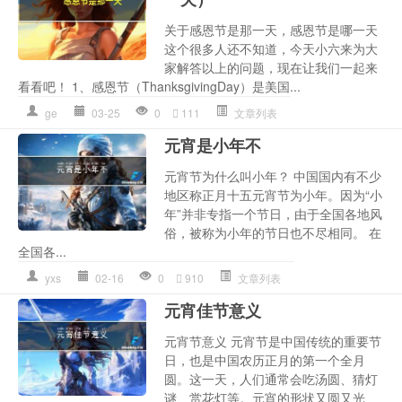
关于感恩节是那一天，感恩节是哪一天
这个很多人还不知道，今天小六来为大
家解答以上的问题，现在让我们一起来
看看吧！ 1、感恩节（ThanksgivingDay）是美国...
ge
03-25
0
111
文章列表
元宵是小年不
元宵节为什么叫小年？ 中国国内有不少
地区称正月十五元宵节为小年。因为“小
年”并非专指一个节日，由于全国各地风
俗，被称为小年的节日也不尽相同。 在
全国各...
yxs
02-16
0
910
文章列表
元宵佳节意义
元宵节意义 元宵节是中国传统的重要节
日，也是中国农历正月的第一个全月
圆。这一天，人们通常会吃汤圆、猜灯
谜、赏花灯等。元宵的形状又圆又光