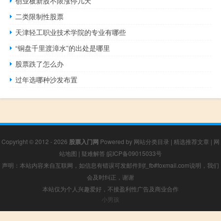
创业板新股不限涨停几天
二类限制性股票
天津轻工职业技术学院的专业有哪些
“铜盘千里渡漳水”的出处是哪里
股票跌了怎么办
过年选哪种沙发布置
Copyright © 2012 - 2026
股票入门网
Powered by
网站分类目录
|
精选推荐文章
|
网
站地图
|
疑难解答
皖ICP备09015033号
声明：本站内容来自互联网，如信息有错误可发邮件到f_fb#foxmail.com说明，我们
会及时纠正，谢谢
本站仅为个人兴趣爱好，不接盈利性广告及商业合作
小男孩