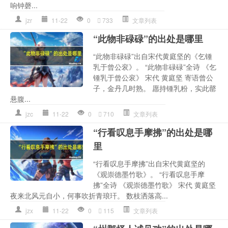
响钟磬...
jzr
11-22
0
733
文章列表
“此物非碌碌”的出处是哪里
“此物非碌碌”出自宋代黄庭坚的《乞锺
乳于曾公衮》。 “此物非碌碌”全诗 《乞
锺乳于曾公衮》 宋代 黄庭坚 寄语曾公
子，金丹几时熟。 愿持锺乳粉，实此罄
悬腹...
jzc
11-22
0
710
文章列表
“行看叹息手摩拂”的出处是哪
里
“行看叹息手摩拂”出自宋代黄庭坚的
《观崇德墨竹歌》。 “行看叹息手摩
拂”全诗 《观崇德墨竹歌》 宋代 黄庭坚
夜来北风元自小，何事吹折青琅玕。 数枝洒落高...
jzx
11-22
0
115
文章列表