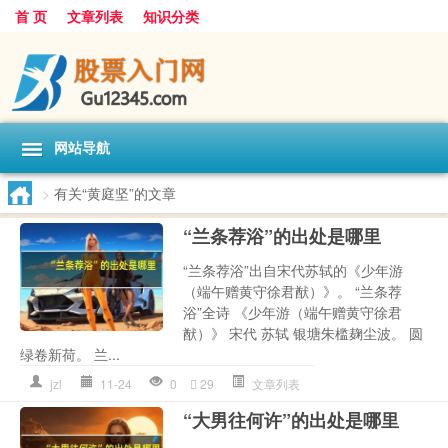
首 页
文章列表
知识分类
网站导航
>
有关“黄庭坚”的文章
“兰条荐浴”的出处是哪里
“兰条荐浴”出自宋代苏轼的《少年游
（端午赠黄守徐君猷）》。 “兰条荐
浴”全诗 《少年游（端午赠黄守徐君
猷）》 宋代 苏轼 银塘朱槛麹尘波。 圆
绿卷新荷。 兰...
jzl
11-24
0
29
文章列表
“大男往何许”的出处是哪里