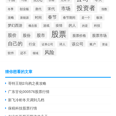
投资者
市场
宋代
唐代
创业板
冬季
指数
春节
时间
板块
攻略
新能源
春节期间
是一个
的人
梦幻西游
疫情
游戏
科技
的是
概念股
股票
股价
股市
股份
股票市场
股票价格
自己的
该公司
行业
账户
证券公司
诗人
资金
风险
还不
软件
领域
猜你想看的文章
哥特王朝2乌鸦之夜攻略
广东甘化000576股票行情
新飞冷柜冬天调到几档
保税科技股票行情