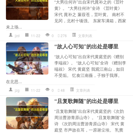
“大男往何许”出自宋代晁补之的《荳叶
黄》。 “大男往何许”全诗 《荳叶黄》
宋代 晁补之 蒹葭苍，荳叶黄。 南村不
见冈，北村十顷强。 东家车满箱，西家
未上场...
jzd
11-22
0
276
文章列表
“故人心可知”的出处是哪里
“故人心可知”出自宋代黄庭坚的《赠别
李端叔》。 “故人心可知”全诗 《赠别李
端叔》 宋代 黄庭坚 我观江南山，如目
不受垢。 忆食江南薇，子独于我厚。
在北思...
jzg
11-22
0
48
文章列表
“且复歌舞随”的出处是哪里
“且复歌舞随”出自宋代黄庭坚的《次韵
周法曹游青原山寺》。 “且复歌舞随”全
诗 《次韵周法曹游青原山寺》 宋代 黄
庭坚 市声故在耳，一原谢尘埃。 乳窦