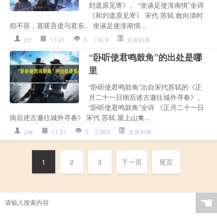
刘道原见寄》。 “坐谈足使淮南惧”全诗
《和刘道原见寄》 宋代 苏轼 敢向清时
怨不容，直嗟吾道与君东。 坐谈足使淮南惧...
jzz
11-21
0
974
文章列表
“卧听使君鸣鼓角”的出处是哪
里
“卧听使君鸣鼓角”出自宋代苏轼的《正
月二十一日病后述古邀往城外寻春》。
“卧听使君鸣鼓角”全诗 《正月二十一日
病后述古邀往城外寻春》 宋代 苏轼 屋上山禽...
jzw
11-21
0
363
文章列表
1
2
3
下一页
尾页
☚