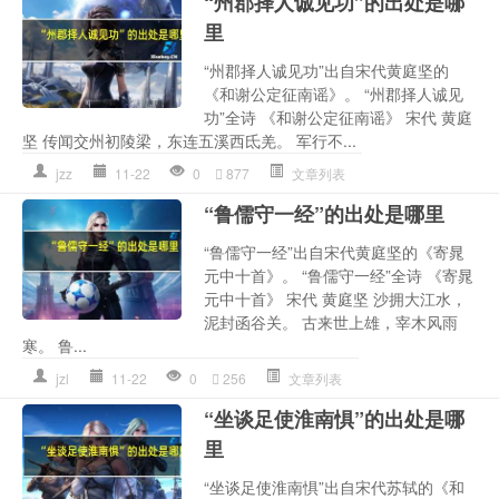
“州郡择人诚见功”的出处是哪
里
“州郡择人诚见功”出自宋代黄庭坚的
《和谢公定征南谣》。 “州郡择人诚见
功”全诗 《和谢公定征南谣》 宋代 黄庭
坚 传闻交州初陵梁，东连五溪西氐羌。 军行不...
jzz
11-22
0
877
文章列表
“鲁儒守一经”的出处是哪里
“鲁儒守一经”出自宋代黄庭坚的《寄晁
元中十首》。 “鲁儒守一经”全诗 《寄晁
元中十首》 宋代 黄庭坚 沙拥大江水，
泥封函谷关。 古来世上雄，宰木风雨
寒。 鲁...
jzl
11-22
0
256
文章列表
“坐谈足使淮南惧”的出处是哪
里
“坐谈足使淮南惧”出自宋代苏轼的《和