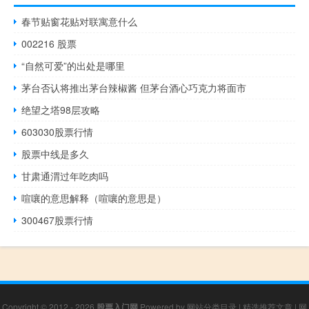
春节贴窗花贴对联寓意什么
002216 股票
“自然可爱”的出处是哪里
茅台否认将推出茅台辣椒酱 但茅台酒心巧克力将面市
绝望之塔98层攻略
603030股票行情
股票中线是多久
甘肃通渭过年吃肉吗
喧嚷的意思解释（喧嚷的意思是）
300467股票行情
Copyright © 2012 - 2026
股票入门网
Powered by
网站分类目录
|
精选推荐文章
|
网