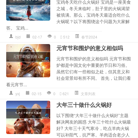
宝鸡冬天吃什么火锅好 宝鸡是一座美食
之城，冬天来临时，肚子里的火锅渴望
被填满。那么，宝鸡冬天最适合吃什么
火锅呢？以下将围绕这个问题为大家解
答。 宝鸡...
bjd
02-17
0
512
春节2024
元宵节和围炉的意义相似吗
元宵节和围炉的意义相似吗 元宵节和围
炉都是中国文化中重要的节日和习俗。
虽然它们有一些相似之处，但其意义和
社会背景却有所不同。 首先，让我们看
看元宵节...
yxj
02-15
0
621
文章列表
大年三十做什么火锅好
以下围绕“大年三十做什么火锅好”主题
解决网友的困惑 大年三十吃什么火锅最
好? 大年三十天气寒冷，吃点羊肉火锅
可以补阳气，抗严寒。羊肉适合老少人