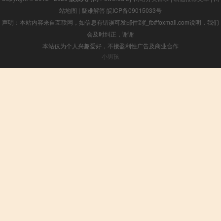
站地图
|
疑难解答
皖ICP备09015033号
声明：本站内容来自互联网，如信息有错误可发邮件到f_fb#foxmail.com说明，我们
会及时纠正，谢谢
本站仅为个人兴趣爱好，不接盈利性广告及商业合作
小男孩