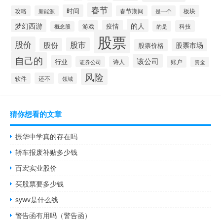
春节
时间
板块
攻略
新能源
春节期间
是一个
的人
梦幻西游
疫情
游戏
科技
的是
概念股
股票
股价
股市
股份
股票市场
股票价格
自己的
该公司
行业
账户
证券公司
诗人
资金
风险
还不
软件
领域
猜你想看的文章
振华中学真的存在吗
轿车报废补贴多少钱
百宏实业股价
买股票要多少钱
sywv是什么线
警告函有用吗（警告函）