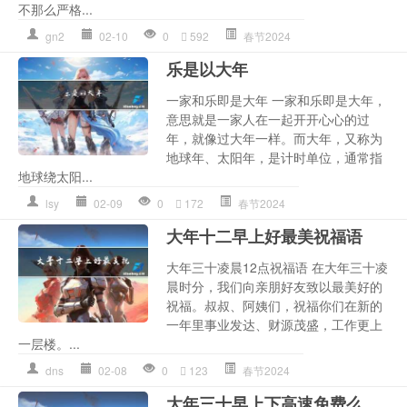
不那么严格...
gn2
02-10
0
592
春节2024
乐是以大年
一家和乐即是大年 一家和乐即是大年，
意思就是一家人在一起开开心心的过
年，就像过大年一样。而大年，又称为
地球年、太阳年，是计时单位，通常指
地球绕太阳...
lsy
02-09
0
172
春节2024
大年十二早上好最美祝福语
大年三十凌晨12点祝福语 在大年三十凌
晨时分，我们向亲朋好友致以最美好的
祝福。叔叔、阿姨们，祝福你们在新的
一年里事业发达、财源茂盛，工作更上
一层楼。...
dns
02-08
0
123
春节2024
大年三十早上下高速免费么