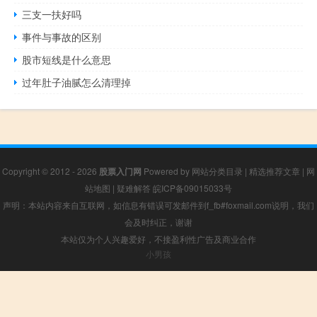
三支一扶好吗
事件与事故的区别
股市短线是什么意思
过年肚子油腻怎么清理掉
Copyright © 2012 - 2026
股票入门网
Powered by
网站分类目录
|
精选推荐文章
|
网
站地图
|
疑难解答
皖ICP备09015033号
声明：本站内容来自互联网，如信息有错误可发邮件到f_fb#foxmail.com说明，我们
会及时纠正，谢谢
本站仅为个人兴趣爱好，不接盈利性广告及商业合作
小男孩