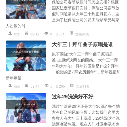
保险公司春节放假时间怎么安排? 根据
国家法定节假日安排，保险公司春节放
假时间通常从大年三十到正月初六。这
是为了让保险公司的员工能够享受与家
人团聚的时...
bxz
02-12
0
601
文章列表
大年三十拜年曲子原唱是谁
以下围绕“大年三十拜年曲子原唱是
谁”主题解决网友的困惑。 大年三十拜
年和大年初一拜年的区别是什么? 拜年
一般指的是\"拜农历新年\"，新年祝福和
新年希望...
dns
02-11
0
205
文章列表
过年29洗澡好不好
洗过年澡是29洗还是大年30洗? 每个地
方有自己的风俗习惯，比如我们这里大
多数人在大年三十洗澡，29洗澡这个说
法逐渐被忽视。现在人们对卫生要求也