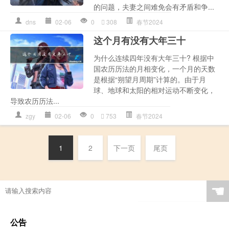
的问题，夫妻之间难免会有矛盾和争...
dns
02-06
0
308
春节2024
这个月有没有大年三十
为什么连续四年没有大年三十? 根据中
国农历历法的月相变化，一个月的天数
是根据“朔望月周期”计算的。由于月
球、地球和太阳的相对运动不断变化，
导致农历历法...
zgy
02-06
0
753
春节2024
1
2
下一页
尾页
☚
公告