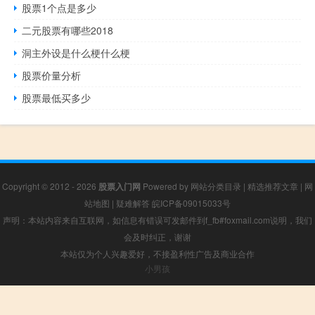
股票1个点是多少
二元股票有哪些2018
洞主外设是什么梗什么梗
股票价量分析
股票最低买多少
Copyright © 2012 - 2026
股票入门网
Powered by
网站分类目录
|
精选推荐文章
|
网
站地图
|
疑难解答
皖ICP备09015033号
声明：本站内容来自互联网，如信息有错误可发邮件到f_fb#foxmail.com说明，我们
会及时纠正，谢谢
本站仅为个人兴趣爱好，不接盈利性广告及商业合作
小男孩