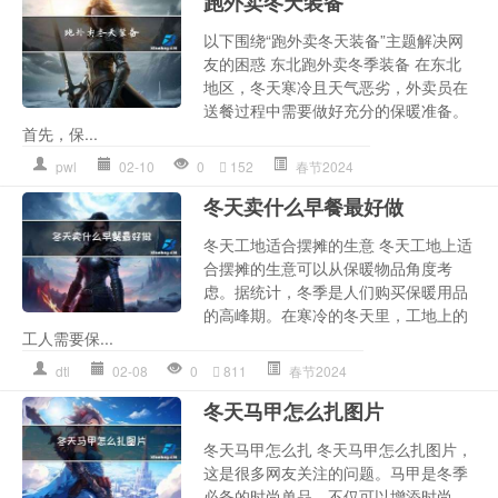
跑外卖冬天装备
以下围绕“跑外卖冬天装备”主题解决网
友的困惑 东北跑外卖冬季装备 在东北
地区，冬天寒冷且天气恶劣，外卖员在
送餐过程中需要做好充分的保暖准备。
首先，保...
pwl
02-10
0
152
春节2024
冬天卖什么早餐最好做
冬天工地适合摆摊的生意 冬天工地上适
合摆摊的生意可以从保暖物品角度考
虑。据统计，冬季是人们购买保暖用品
的高峰期。在寒冷的冬天里，工地上的
工人需要保...
dtl
02-08
0
811
春节2024
冬天马甲怎么扎图片
冬天马甲怎么扎 冬天马甲怎么扎图片，
这是很多网友关注的问题。马甲是冬季
必备的时尚单品，不仅可以增添时尚