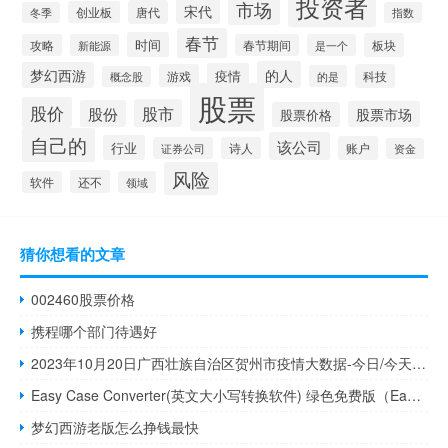
投资者
市场
宋代
唐代
创业板
冬季
指数
春节
时间
板块
攻略
新能源
春节期间
是一个
的人
梦幻西游
疫情
游戏
科技
的是
概念股
股票
股价
股市
股份
股票市场
股票价格
自己的
该公司
行业
账户
证券公司
诗人
资金
风险
还不
软件
领域
猜你想看的文章
002460股票价格
携程哪个部门待遇好
2023年10月20日广西壮族自治区贺州市疫情大数据-今日/今天疫情全网搜索最新实时消息动态情况通知播报
Easy Case Converter(英文大小写转换软件) 绿色免费版（Easy Case Converter(英文大小写转换软件) 绿色免费版功能简介）
梦幻西游老版怎么挣钱最快