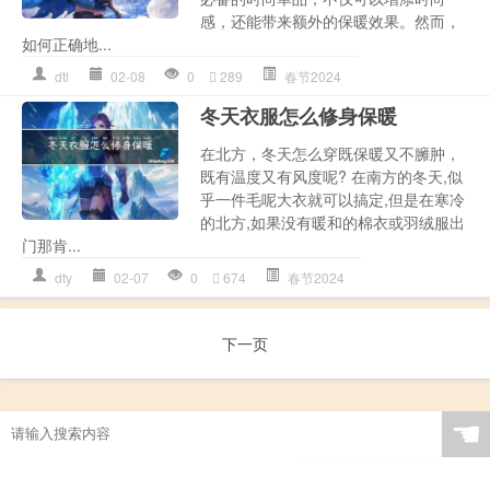
感，还能带来额外的保暖效果。然而，
如何正确地...
dtl
02-08
0
289
春节2024
冬天衣服怎么修身保暖
在北方，冬天怎么穿既保暖又不臃肿，
既有温度又有风度呢? 在南方的冬天,似
乎一件毛呢大衣就可以搞定,但是在寒冷
的北方,如果没有暖和的棉衣或羽绒服出
门那肯...
dty
02-07
0
674
春节2024
下一页
☚