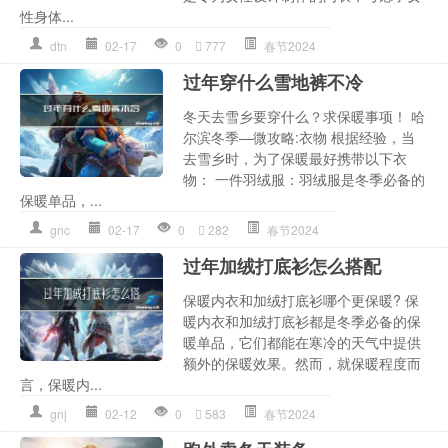
性身体...
dtn
02-17
0
777
春节2024
过年穿什么雪地裤不冷
冬天去雪乡要穿什么？求保暖事项！ 哈
尔滨冬季—微攻略:衣物 根据经验，当
去雪乡时，为了保暖最好携带以下衣
物： 一件羽绒服：羽绒服是冬季必备的
保暖单品，...
gnc
02-17
0
282
春节2024
过年加绒打底衫怎么搭配
保暖内衣和加绒打底衫哪个更保暖? 保
暖内衣和加绒打底衫都是冬季必备的保
暖单品，它们都能在寒冷的天气中提供
额外的保暖效果。然而，就保暖程度而
言，保暖内...
gnj
02-12
0
583
春节2024