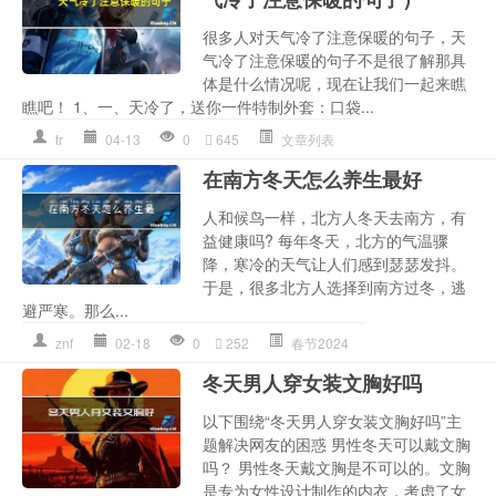
很多人对天气冷了注意保暖的句子，天
气冷了注意保暖的句子不是很了解那具
体是什么情况呢，现在让我们一起来瞧
瞧吧！ 1、一、天冷了，送你一件特制外套：口袋...
tr
04-13
0
645
文章列表
在南方冬天怎么养生最好
人和候鸟一样，北方人冬天去南方，有
益健康吗? 每年冬天，北方的气温骤
降，寒冷的天气让人们感到瑟瑟发抖。
于是，很多北方人选择到南方过冬，逃
避严寒。那么...
znf
02-18
0
252
春节2024
冬天男人穿女装文胸好吗
以下围绕“冬天男人穿女装文胸好吗”主
题解决网友的困惑 男性冬天可以戴文胸
吗？ 男性冬天戴文胸是不可以的。文胸
是专为女性设计制作的内衣，考虑了女