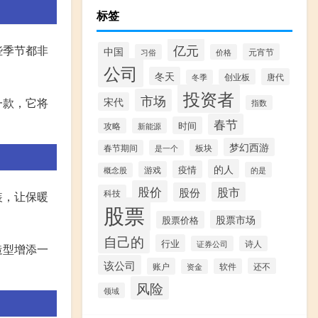
标签
亿元
些季节都非
中国
元宵节
习俗
价格
公司
冬天
唐代
创业板
冬季
投资者
市场
宋代
一款，它将
指数
春节
时间
攻略
新能源
梦幻西游
板块
春节期间
是一个
的人
疫情
游戏
的是
概念股
股价
股市
股份
科技
装，让保暖
股票
股票市场
股票价格
自己的
行业
证券公司
诗人
造型增添一
该公司
账户
还不
软件
资金
风险
领域