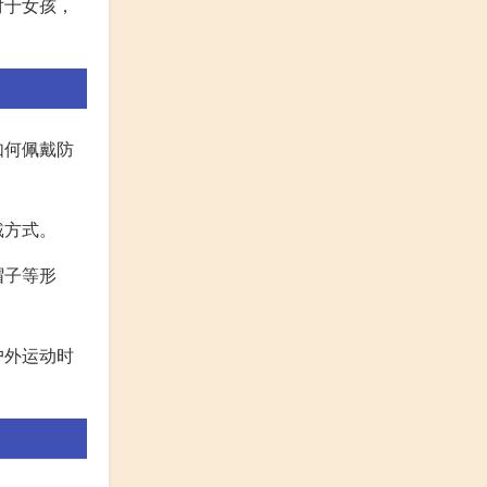
对于女孩，
如何佩戴防
戴方式。
帽子等形
户外运动时