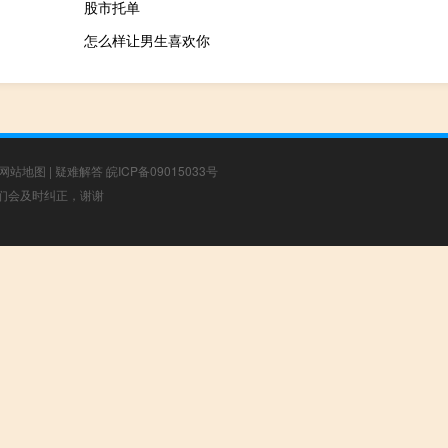
股市托单
怎么样让男生喜欢你
网站地图
|
疑难解答
皖ICP备09015033号
，我们会及时纠正，谢谢