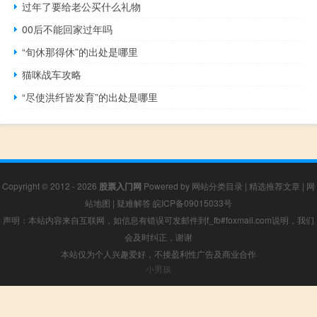
过年了要给老公买什么礼物
00后不能回家过年吗
“旬休那得休”的出处是哪里
猫咪战车攻略
“尽使洪纤皆发育”的出处是哪里
Copyright © 2012 - 2026
股票入门网
Powered by
网站分类目录
|
精选推荐文章
|
网
站地图
|
疑难解答
皖ICP备09015033号
声明：本站内容来自互联网，如信息有错误可发邮件到f_fb#foxmail.com说明，我们
会及时纠正，谢谢
本站仅为个人兴趣爱好，不接盈利性广告及商业合作
小男孩