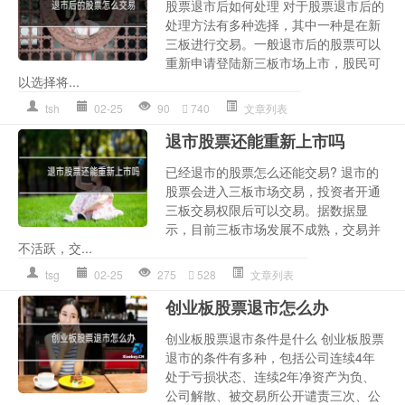
股票退市后如何处理 对于股票退市后的
处理方法有多种选择，其中一种是在新
三板进行交易。一般退市后的股票可以
重新申请登陆新三板市场上市，股民可
以选择将...
tsh
02-25
90
740
文章列表
退市股票还能重新上市吗
已经退市的股票怎么还能交易? 退市的
股票会进入三板市场交易，投资者开通
三板交易权限后可以交易。据数据显
示，目前三板市场发展不成熟，交易并
不活跃，交...
tsg
02-25
275
528
文章列表
创业板股票退市怎么办
创业板股票退市条件是什么 创业板股票
退市的条件有多种，包括公司连续4年
处于亏损状态、连续2年净资产为负、
公司解散、被交易所公开谴责三次、公