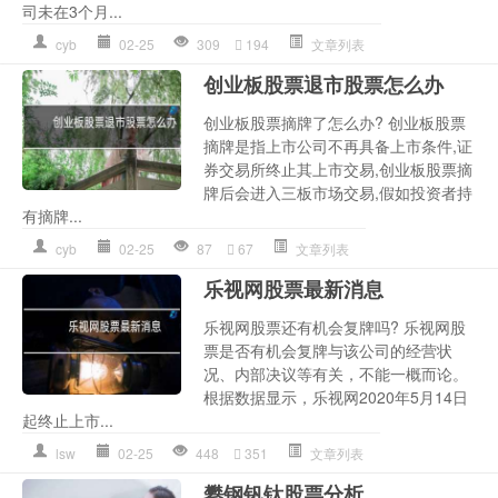
司未在3个月...
cyb
02-25
309
194
文章列表
创业板股票退市股票怎么办
创业板股票摘牌了怎么办? 创业板股票
摘牌是指上市公司不再具备上市条件,证
券交易所终止其上市交易,创业板股票摘
牌后会进入三板市场交易,假如投资者持
有摘牌...
cyb
02-25
87
67
文章列表
乐视网股票最新消息
乐视网股票还有机会复牌吗? 乐视网股
票是否有机会复牌与该公司的经营状
况、内部决议等有关，不能一概而论。
根据数据显示，乐视网2020年5月14日
起终止上市...
lsw
02-25
448
351
文章列表
攀钢钒钛股票分析