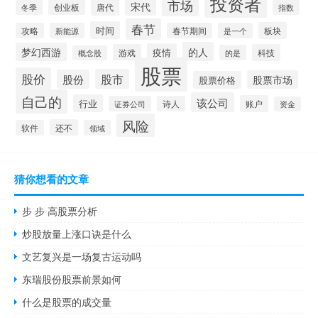
投资者
市场
宋代
唐代
创业板
冬季
指数
春节
时间
板块
攻略
新能源
春节期间
是一个
的人
梦幻西游
疫情
游戏
科技
的是
概念股
股票
股价
股市
股份
股票市场
股票价格
自己的
该公司
行业
账户
证券公司
诗人
资金
风险
还不
软件
领域
猜你想看的文章
步 步 高股票分析
炒股放量上涨口诀是什么
文艺复兴是一场复古运动吗
东瑞股份股票前景如何
什么是股票的成交量