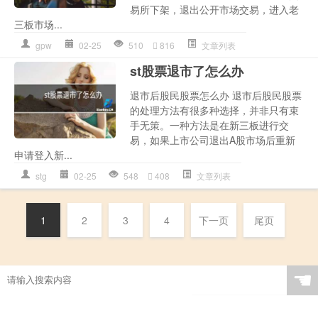
易所下架，退出公开市场交易，进入老
三板市场...
gpw
02-25
510
816
文章列表
st股票退市了怎么办
退市后股民股票怎么办 退市后股民股票
的处理方法有很多种选择，并非只有束
手无策。一种方法是在新三板进行交
易，如果上市公司退出A股市场后重新
申请登入新...
stg
02-25
548
408
文章列表
1
2
3
4
下一页
尾页
☚