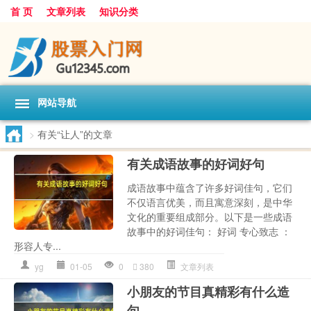
首 页
文章列表
知识分类
网站导航
>
有关“让人”的文章
有关成语故事的好词好句
成语故事中蕴含了许多好词佳句，它们
不仅语言优美，而且寓意深刻，是中华
文化的重要组成部分。以下是一些成语
故事中的好词佳句： 好词 专心致志 ：
形容人专...
yg
01-05
0
380
文章列表
小朋友的节目真精彩有什么造
句