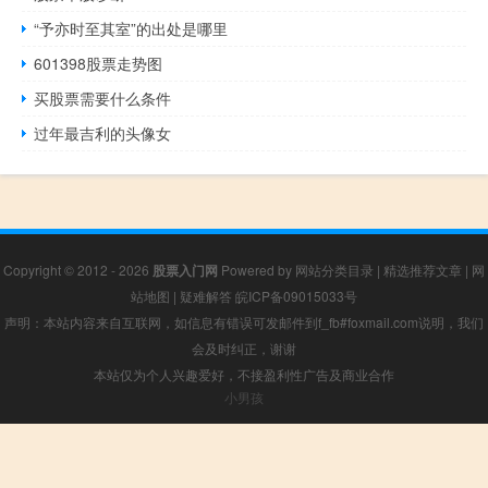
“予亦时至其室”的出处是哪里
601398股票走势图
买股票需要什么条件
过年最吉利的头像女
Copyright © 2012 - 2026
股票入门网
Powered by
网站分类目录
|
精选推荐文章
|
网
站地图
|
疑难解答
皖ICP备09015033号
声明：本站内容来自互联网，如信息有错误可发邮件到f_fb#foxmail.com说明，我们
会及时纠正，谢谢
本站仅为个人兴趣爱好，不接盈利性广告及商业合作
小男孩