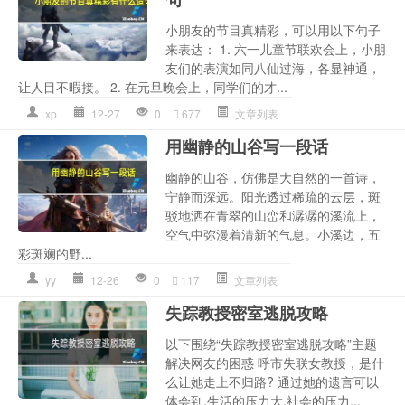
小朋友的节目真精彩，可以用以下句子
来表达： 1. 六一儿童节联欢会上，小朋
友们的表演如同八仙过海，各显神通，
让人目不暇接。 2. 在元旦晚会上，同学们的才...
xp
12-27
0
677
文章列表
用幽静的山谷写一段话
幽静的山谷，仿佛是大自然的一首诗，
宁静而深远。阳光透过稀疏的云层，斑
驳地洒在青翠的山峦和潺潺的溪流上，
空气中弥漫着清新的气息。小溪边，五
彩斑斓的野...
yy
12-26
0
117
文章列表
失踪教授密室逃脱攻略
以下围绕“失踪教授密室逃脱攻略”主题
解决网友的困惑 呼市失联女教授，是什
么让她走上不归路? 通过她的遗言可以
体会到,生活的压力大,社会的压力...