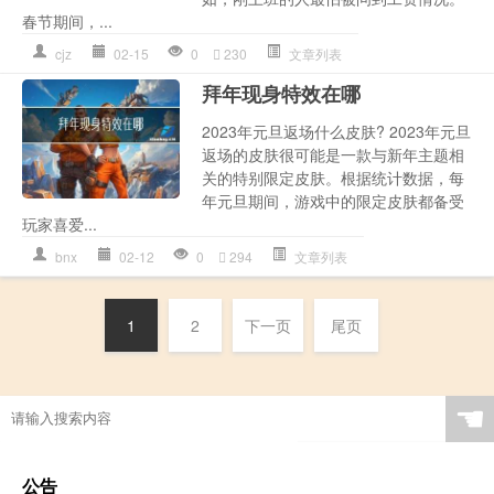
春节期间，...
cjz
02-15
0
230
文章列表
拜年现身特效在哪
2023年元旦返场什么皮肤? 2023年元旦
返场的皮肤很可能是一款与新年主题相
关的特别限定皮肤。根据统计数据，每
年元旦期间，游戏中的限定皮肤都备受
玩家喜爱...
bnx
02-12
0
294
文章列表
1
2
下一页
尾页
☚
公告