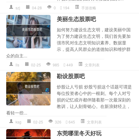
szj
04-28
0
194
手游攻略
美丽生态股票吧
如何努力建设生态文明，建设美丽中国
为了努力建设生态文明，我们首先要加
强市民对生态文明知识素养。数据显
示，提高人民群众的道德知识和维护群
众的自主...
lls
02-25
985
449
文章列表
勘设股票吧
炒股让人亏损 炒股亏损这个话题可谓是
每位投资者心中的一根刺。每个人对亏
损的记忆或许都伴随着那一次最深刻的
教训，让人刻骨铭心。在新浪财经上，
看轻一些...
ksg
02-25
326
645
文章列表
东莞哪里冬天好玩