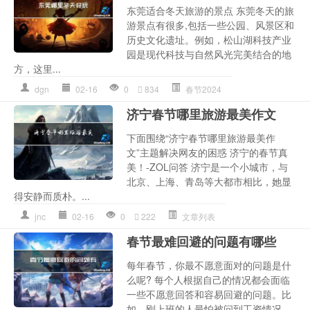
东莞适合冬天旅游的景点 东莞冬天的旅
游景点有很多,包括一些公园、风景区和
历史文化遗址。例如，松山湖科技产业
园是现代科技与自然风光完美结合的地
方，这里...
dgn
02-16
0
834
春节2024
济宁春节哪里旅游最美作文
下面围绕“济宁春节哪里旅游最美作
文”主题解决网友的困惑 济宁的春节真
美！-ZOL问答 济宁是一个小城市，与
北京、上海、青岛等大都市相比，她显
得安静而质朴。...
jnc
02-16
0
222
文章列表
春节最难回避的问题有哪些
每年春节，你最不愿意面对的问题是什
么呢? 每个人根据自己的情况都会面临
一些不愿意回答和容易回避的问题。比
如，刚上班的人最怕被问到工资情况。