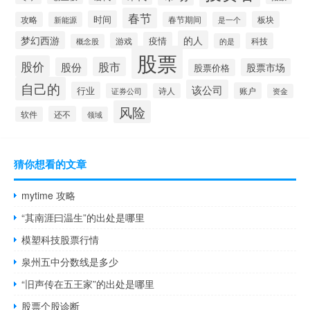
春节
时间
板块
攻略
新能源
春节期间
是一个
的人
梦幻西游
疫情
游戏
科技
的是
概念股
股票
股价
股市
股份
股票市场
股票价格
自己的
该公司
行业
账户
证券公司
诗人
资金
风险
还不
软件
领域
猜你想看的文章
mytime 攻略
“其南涯曰温生”的出处是哪里
模塑科技股票行情
泉州五中分数线是多少
“旧声传在五王家”的出处是哪里
股票个股诊断