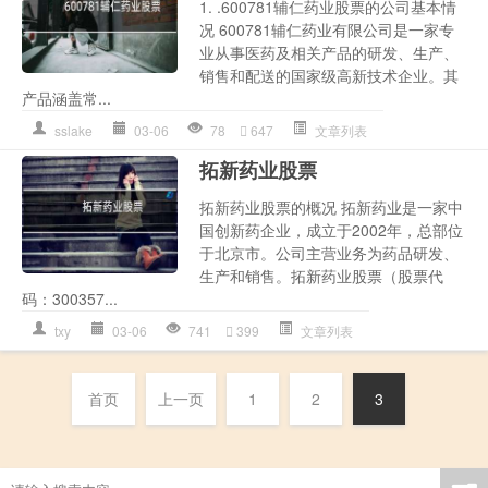
1. .600781辅仁药业股票的公司基本情
况 600781辅仁药业有限公司是一家专
业从事医药及相关产品的研发、生产、
销售和配送的国家级高新技术企业。其
产品涵盖常...
sslake
03-06
78
647
文章列表
拓新药业股票
拓新药业股票的概况 拓新药业是一家中
国创新药企业，成立于2002年，总部位
于北京市。公司主营业务为药品研发、
生产和销售。拓新药业股票（股票代
码：300357...
txy
03-06
741
399
文章列表
首页
上一页
1
2
3