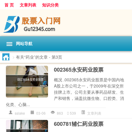
首 页
文章列表
知识分类
网站导航
>
有关“药业”的文章
- 第3页
002365永安药业股票
概况 .002365永安药业股票是中国内地
A股上市公司之一，于2009年在深交所
挂牌上市。公司主要从事药品研发、生
产和销售，涵盖抗微生物、口腔类、消
化类、心脑...
sslake
03-06
863
539
文章列表
600781辅仁药业股票