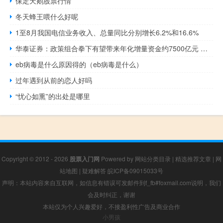
保定天鹅股票行情
冬天蜂王喂什么好呢
1至8月我国电信业务收入、总量同比分别增长6.2%和16.6%
华泰证券：政策组合拳下有望带来年化增量资金约7500亿元 显著改善内部资金面
eb病毒是什么原因得的（eb病毒是什么）
过年遇到从前的恋人好吗
“忧心如熏”的出处是哪里
Copyright © 2012 - 2026
股票入门网
Powered by
网站分类目录
|
精选推荐文章
|
网
站地图
|
疑难解答
皖ICP备09015033号
声明：本站内容来自互联网，如信息有错误可发邮件到f_fb#foxmail.com说明，我们
会及时纠正，谢谢
本站仅为个人兴趣爱好，不接盈利性广告及商业合作
小男孩