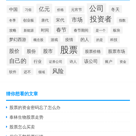
公司
亿元
中国
冬天
元宵节
习俗
价格
投资者
市场
宋代
唐代
创业板
冬季
指数
春节
时间
板块
攻略
新能源
春节期间
是一个
的人
梦幻西游
疫情
游戏
科技
的是
概念股
股票
股价
股市
股份
股票市场
股票价格
自己的
该公司
行业
账户
证券公司
诗人
资金
风险
还不
软件
领域
猜你想看的文章
股票的资金密码忘了怎么办
泰林生物股票走势
股票怎么买卖