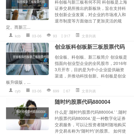
科创板与新三板有何不同 科创板是上海
证券交易所推出的新板块，旨在支持科
技创新企业发展，对企业的市场准入和
退市制度等方面做出了更加灵活的规
定。而新三...
kcb
03-06
93
317
文章列表
创业板科创板新三板股票代码
创业板、科创板、新三板简介 创业板是
指面向创业型企业的全民股市，2016年
3月开市，目的是为中小企业提供融资
渠道，并推动科技创新。科创板是创业
板升级版，...
cyb
03-06
699
67
文章列表
随时约股票代码880004
什么是'.随时约股票代码880004.' '.随时
约股票代码880004.'是一种数字化证券
交易服务，可以让投资者随时随地购买
并交易名称为“随时约”的股票。 如何使