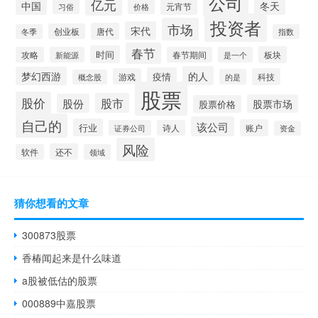
公司
亿元
中国
冬天
元宵节
习俗
价格
投资者
市场
宋代
唐代
创业板
冬季
指数
春节
时间
板块
攻略
新能源
春节期间
是一个
的人
梦幻西游
疫情
游戏
科技
的是
概念股
股票
股价
股市
股份
股票市场
股票价格
自己的
该公司
行业
账户
证券公司
诗人
资金
风险
还不
软件
领域
猜你想看的文章
300873股票
香椿闻起来是什么味道
a股被低估的股票
000889中嘉股票