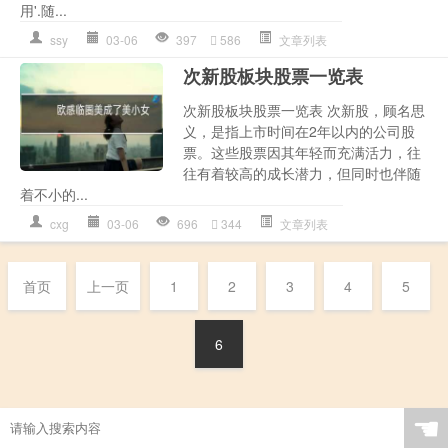
用'.随...
ssy
03-06
397
586
文章列表
次新股板块股票一览表
次新股板块股票一览表 次新股，顾名思
义，是指上市时间在2年以内的公司股
票。这些股票因其年轻而充满活力，往
往有着较高的成长潜力，但同时也伴随
着不小的...
cxg
03-06
696
344
文章列表
首页
上一页
1
2
3
4
5
6
☚