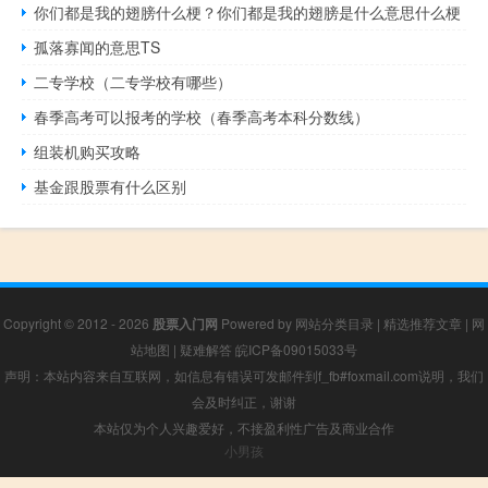
你们都是我的翅膀什么梗？你们都是我的翅膀是什么意思什么梗
孤落寡闻的意思TS
二专学校（二专学校有哪些）
春季高考可以报考的学校（春季高考本科分数线）
组装机购买攻略
基金跟股票有什么区别
Copyright © 2012 - 2026
股票入门网
Powered by
网站分类目录
|
精选推荐文章
|
网
站地图
|
疑难解答
皖ICP备09015033号
声明：本站内容来自互联网，如信息有错误可发邮件到f_fb#foxmail.com说明，我们
会及时纠正，谢谢
本站仅为个人兴趣爱好，不接盈利性广告及商业合作
小男孩