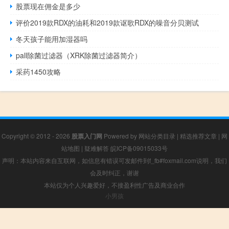
股票现在佣金是多少
评价2019款RDX的油耗和2019款讴歌RDX的噪音分贝测试
冬天孩子能用加湿器吗
pall除菌过滤器（XRK除菌过滤器简介）
采药1450攻略
Copyright © 2012 - 2026
股票入门网
Powered by
网站分类目录
|
精选推荐文章
|
网
站地图
|
疑难解答
皖ICP备09015033号
声明：本站内容来自互联网，如信息有错误可发邮件到f_fb#foxmail.com说明，我们
会及时纠正，谢谢
本站仅为个人兴趣爱好，不接盈利性广告及商业合作
小男孩