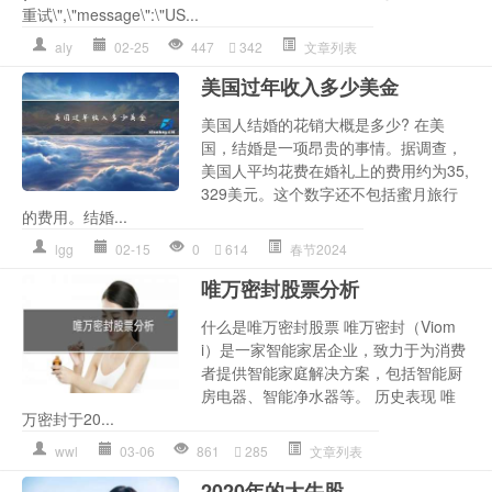
重试\",\"message\":\"US...
aly
02-25
447
342
文章列表
美国过年收入多少美金
美国人结婚的花销大概是多少? 在美
国，结婚是一项昂贵的事情。据调查，
美国人平均花费在婚礼上的费用约为35,
329美元。这个数字还不包括蜜月旅行
的费用。结婚...
lgg
02-15
0
614
春节2024
唯万密封股票分析
什么是唯万密封股票 唯万密封（Viom
i）是一家智能家居企业，致力于为消费
者提供智能家庭解决方案，包括智能厨
房电器、智能净水器等。 历史表现 唯
万密封于20...
wwl
03-06
861
285
文章列表
2020年的大牛股