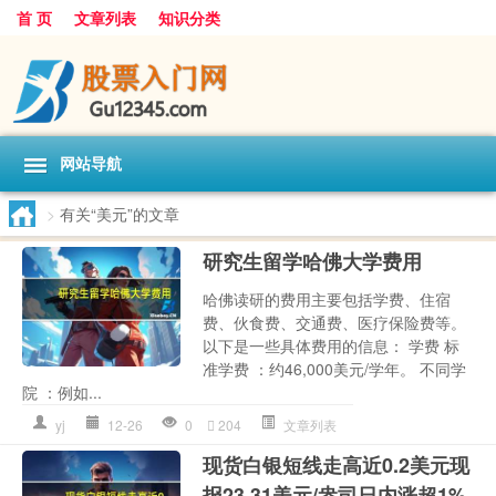
首 页
文章列表
知识分类
网站导航
>
有关“美元”的文章
研究生留学哈佛大学费用
哈佛读研的费用主要包括学费、住宿
费、伙食费、交通费、医疗保险费等。
以下是一些具体费用的信息： 学费 标
准学费 ：约46,000美元/学年。 不同学
院 ：例如...
yj
12-26
0
204
文章列表
现货白银短线走高近0.2美元现
报23.31美元/盎司日内涨超1%