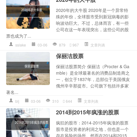
2020年的大牛股 2020年是一个异常特
殊的年份，全球股市受到新冠病毒的影
响波动巨大。不过，总体而言，有一些
公司在这一年表现突出，这些公司的股
票也成为了...
sslake
03-06
879
967
文章列表
保丽洁股票
保丽洁股票简介 保丽洁（Procter & Ga
mble）是全球最著名的消费品制造商之
一，创立于1837年，总部位于美国俄亥
俄州辛辛那提市。公司旗下包括许多家
著名...
blj
03-06
310
644
文章列表
2014到2015年疯涨的股票
疯狂的股市：2014-2015年疯涨的股票
股市是投资者的利润之地，但也是一个
存在风险的场所。然而在2014和2015