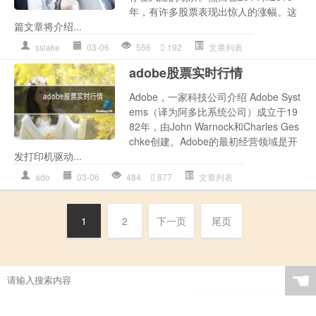
年，有许多股票表现出惊人的涨幅。这
篇文章将介绍...
sslake
03-06
556
192
文章列表
adobe股票实时行情
Adobe，一家科技公司介绍 Adobe Syst
ems（译为阿多比系统公司）成立于19
82年，由John Warnock和Charles Ges
chke创建。Adobe的最初经营领域是开
发打印机驱动...
ado
03-06
484
877
文章列表
1
2
下一页
尾页
☚