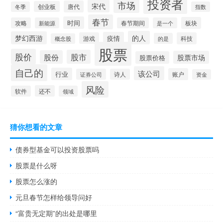
投资者
市场
宋代
唐代
创业板
冬季
指数
春节
时间
板块
攻略
新能源
春节期间
是一个
的人
梦幻西游
疫情
游戏
科技
的是
概念股
股票
股价
股市
股份
股票市场
股票价格
自己的
该公司
行业
账户
证券公司
诗人
资金
风险
还不
软件
领域
猜你想看的文章
债券型基金可以投资股票吗
股票是什么呀
股票怎么涨的
元旦春节怎样给领导问好
“富贵无定期”的出处是哪里