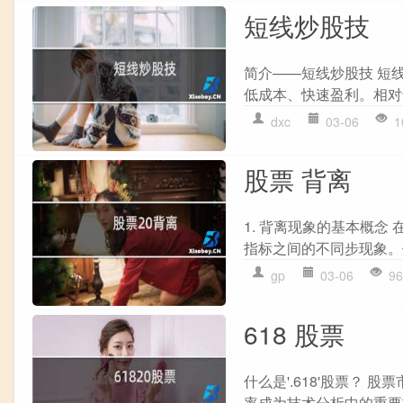
短线炒股技
简介——短线炒股技 短
低成本、快速盈利。相对
dxc
03-06
1
股票 背离
1. 背离现象的基本概
指标之间的不同步现象。
gp
03-06
96
618 股票
什么是'.618'股票？
率成为技术分析中的重要指标