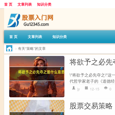
首 页
文章列表
知识分类
首 页
文章列表
知识分类
>
有关“策略”的文章
将欲予之必先
\"将欲予之必先夺之\"
代哲学家老子的《道德经
jy
12-15
0
股票交易策略