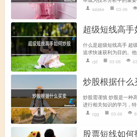
sslake
03-06
超级短线高手
什么是超级短线高手 超
追求快速获利为目的。他
cjd
03-06
6
炒股根据什么
炒股需谨慎 炒股是一种
进行相关知识的学习，特别
cgg
03-06
8
股票短线如何