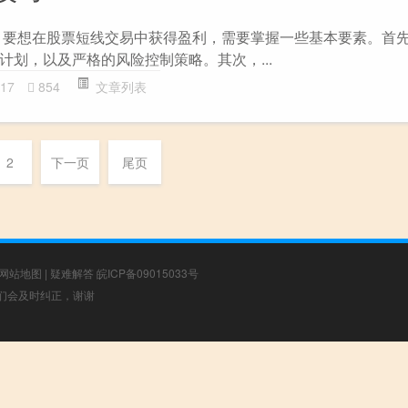
 要想在股票短线交易中获得盈利，需要掌握一些基本要素。首
计划，以及严格的风险控制策略。其次，...
17
854
文章列表
2
下一页
尾页
网站地图
|
疑难解答
皖ICP备09015033号
，我们会及时纠正，谢谢