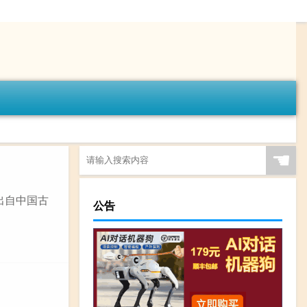
☚
出自中国古
公告