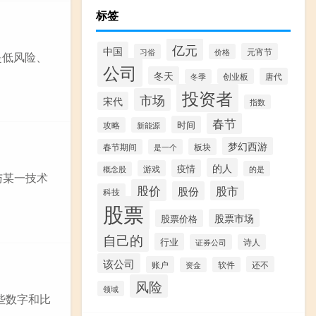
标签
亿元
中国
元宵节
习俗
价格
是低风险、
公司
冬天
唐代
创业板
冬季
投资者
市场
宋代
指数
春节
时间
攻略
新能源
梦幻西游
板块
春节期间
是一个
的人
疫情
游戏
的是
概念股
与某一技术
股价
股市
股份
科技
股票
股票市场
股票价格
自己的
行业
证券公司
诗人
该公司
账户
还不
软件
资金
风险
领域
些数字和比