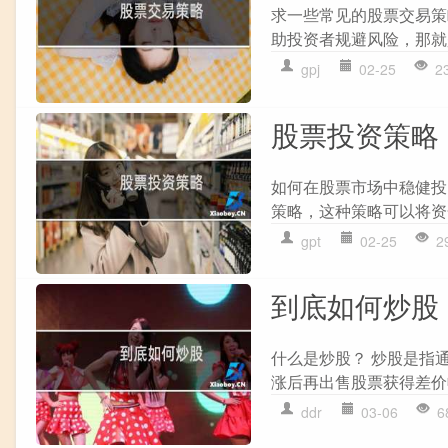
求一些常见的股票交易策
助投资者规避风险，那就
gpj
02-25
2
股票投资策略
如何在股票市场中稳健投
策略，这种策略可以将资
gpt
02-25
2
到底如何炒股
什么是炒股？ 炒股是指
涨后再出售股票获得差价收
ddr
03-06
6