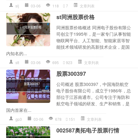
slj
03-06
118
7
文章列表
st同洲股票价格
同洲股票价格概述 同洲电子股份有限公
司创立于1995年，是一家专门从事智能
物联网平台、人工智能、智能家居等智
能技术领域研发的高新技术企业，是国
内知名的...
stt
03-06
695
923
文章列表
股票300397
公司概述 股票300397，中国海防航空
电子股份有限公司，成立于1986年，总
部位于江苏南通市。公司专注于海防和
航空电子领域的研发、生产和销售，是
国内首家在...
gp3
03-06
678
151
文章列表
002587奥拓电子股票行情