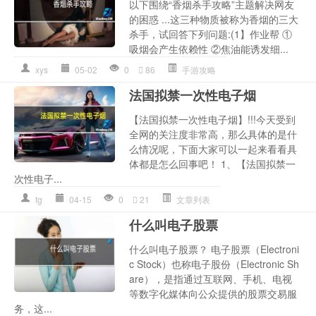
以下围绕“香烟杀手攻略”主题解决网友
的困惑 ...这三种物质被称为香烟的三大
杀手，试回答下列问题:(1】作业帮 ①
吸烟会产生依赖性 ②焦油能诱发细...
xys
05-02
0
86
手游攻略
法国拟禁一次性电子烟
【法国拟禁一次性电子烟】!!!今天受到
全网的关注度非常高，那么具体的是什
么情况呢，下面大家可以一起来看看具
体都是怎么回事吧！ 1、【法国拟禁一
次性电子...
fg
04-15
0
21
文章列表
什么叫电子股票
什么叫电子股票？ 电子股票（Electroni
c Stock）也称电子股份（Electronic Sh
are），是指通过互联网、手机、电视
等数字化媒体向公众提供的股票交易服
务，这...