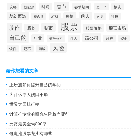
春节
时间
板块
攻略
新能源
春节期间
是一个
的人
梦幻西游
疫情
游戏
科技
的是
概念股
股票
股价
股市
股份
股票市场
股票价格
自己的
该公司
行业
账户
证券公司
诗人
资金
风险
还不
软件
领域
猜你想看的文章
上班族如何提升自己的学历
为什么冬天伤口不痛
世界大国排行榜
计算机专业的研究生院校有哪些
元宵最美金句200字
锂电池股票龙头有哪些