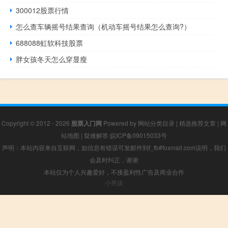
300012股票行情
怎么查车辆摇号结果查询（机动车摇号结果怎么查询?）
688088虹软科技股票
胖女孩冬天怎么穿显瘦
Copyright © 2012 - 2026
股票入门网
Powered by
网站分类目录
|
精选推荐文章
|
网
站地图
|
疑难解答
皖ICP备09015033号
声明：本站内容来自互联网，如信息有错误可发邮件到f_fb#foxmail.com说明，我们
会及时纠正，谢谢
本站仅为个人兴趣爱好，不接盈利性广告及商业合作
小男孩