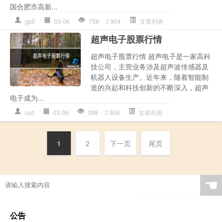
国合肥市高新...
gp0
03-06
738
904
文章列表
超声电子股票行情
超声电子股票行情 超声电子是一家高科
技公司，主营业务涉及超声波传感器及
机器人设备生产。近年来，随着智能制
造的兴起和科技创新的不断深入，超声
电子成为...
csd
03-06
388
508
文章列表
1
2
下一页
尾页
☚
公告