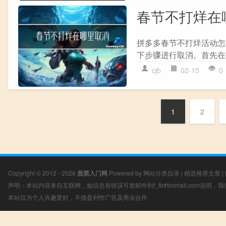
春节不打烊在
拼多多春节不打烊活动怎
下步骤进行取消。首先在
cjb
02-15
0
1
2
Copyright © 2012 - 2026
股票入门网
Powered by
网站分类目录
|
精选推荐文章
|
声明：本站内容来自互联网，如信息有错误可发邮件到f_fb#foxmail.com说明
本站仅为个人兴趣爱好，不接盈利性广告及商业合作