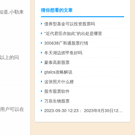
猜你想看的文章
知道,小勒来
债券型基金可以投资股票吗
“近代君臣亦如此”的出处是哪里
300638广和通股票行情
冬天湖边抓甲鱼好吗
以上的问
蒙泰高新股票
gtalcs攻略解说
这张照片什么梗
股市股票软件
万辰生物股票
。用户可以在
2023-09-30 12:23： 2023年9月30日12时15分，G4221沪武高速常州段由上海往武汉方向141K至146K离芙蓉服务区5公里附近交通恢复通行。2023年9月30日12时13分，G25长深高速无锡段由杭州往连云港方向2184K至2190K离太湖服务区3公里附近交通恢复通行。2023年9月30日12时16分，G4221沪武高速苏州段由于车流量大，由上海往武汉方 ​​​