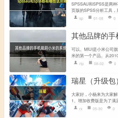
SPSSAU和SPSS是两
页版的SPSS分析工具，
sp
01-08
0
其他品牌的手
可以。MIUI是小米公司
米的第一个产品。从2010
rtp
08-02
0
瑞星（升级包
大家好，小杨来为大家解
1、增加收费版是为了满足
rx
05-30
0