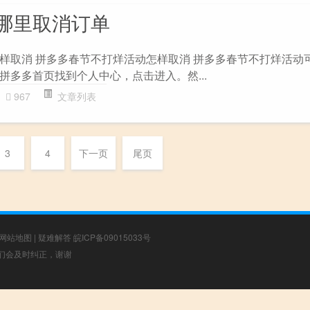
哪里取消订单
样取消 拼多多春节不打烊活动怎样取消 拼多多春节不打烊活动
拼多多首页找到个人中心，点击进入。然...
967
文章列表
3
4
下一页
尾页
网站地图
|
疑难解答
皖ICP备09015033号
，我们会及时纠正，谢谢