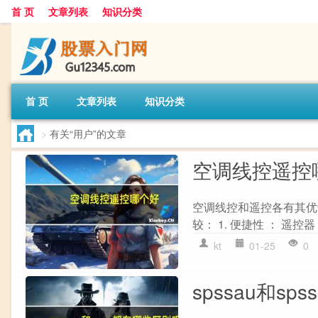
首 页
文章列表
知识分类
首 页
文章列表
知识分类
>
有关“用户”的文章
空调线控遥控
空调线控和遥控各有其优
较： 1. 便捷性 ： 遥
kt
01-25
0
spssau和s