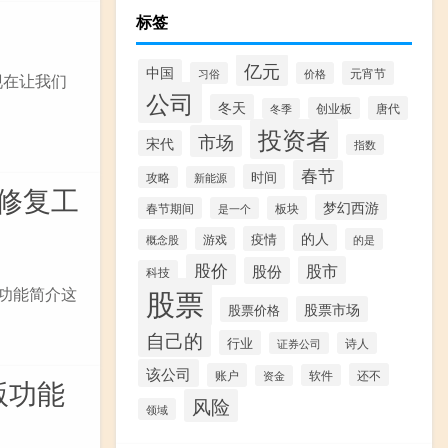
标签
亿元
中国
元宵节
习俗
价格
现在让我们
公司
冬天
唐代
创业板
冬季
投资者
市场
宋代
指数
春节
时间
攻略
新能源
.0修复工
梦幻西游
板块
春节期间
是一个
的人
疫情
游戏
的是
概念股
股价
股市
股份
科技
股票
费版功能简介这
股票市场
股票价格
自己的
行业
证券公司
诗人
该公司
账户
还不
软件
资金
版功能
风险
领域