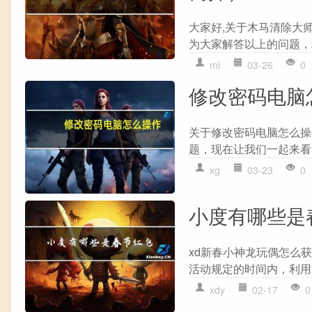
大家好,关于木马清除大师
为大家解答以上的问题，
ml
03-26
0
修改密码电脑
关于修改密码电脑怎么操
题，现在让我们一起来看看
xg
03-23
0
小度有哪些是
xd新春小神龙玩偶怎么获
活动规定的时间内，利用X
xdy
02-17
0