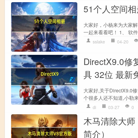
51个人空间相
大家好，小杨来为大家解
一起来看看吧！ 1、 软件名
sslake
04-20
DirectX9.
具 32位 最
大家好,关于DirectX9.
个很多人还不知道,小勒来
di
03-27
0
木马清除大师 
简介）