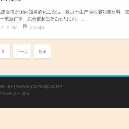
恩捷股份是国内知名的化工企业，致力于生产高性能功能材料。
笔新订单，总价值超过2亿元人民币。...
17
182
文章列表
2
下一页
尾页
网站地图
|
疑难解答
皖ICP备09015033号
，我们会及时纠正，谢谢