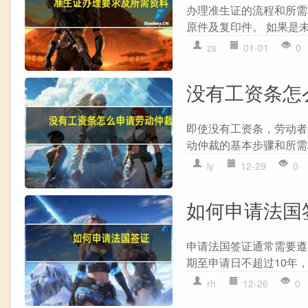
办理准生证的流程和所需材
原件及复印件。 如果是未
zs
01-01
0
没有工资条怎
即使没有工资条，劳动者
动仲裁的基本步骤和所需材料
ly
12-29
0
如何申请法国
申请法国签证通常需要遵循
期至申请日不超过10年，
rh
12-26
0