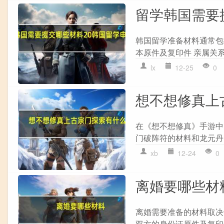
留学韩国需要
韩国留学准备材料通常包括
本原件及复印件 亲属关系
lx
12-25
0
想不想修真上
在《想不想修真》手游中
门破阵符的材料和龙元丹的材
xb
12-24
0
离婚要哪些材
离婚需要准备的材料取决
双方的身份证原件及复印件； 