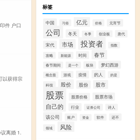
标签
亿元
中国
元宵节
习俗
价格
印件 户口
公司
冬天
唐代
创业板
冬季
投资者
市场
宋代
指数
春节
时间
攻略
新能源
梦幻西游
板块
春节期间
是一个
的人
疫情
游戏
的是
概念股
可以获得宗
股价
股市
股份
科技
股票
股票市场
股票价格
自己的
行业
证券公司
诗人
该公司
账户
还不
软件
资金
风险
领域
离婚 1.