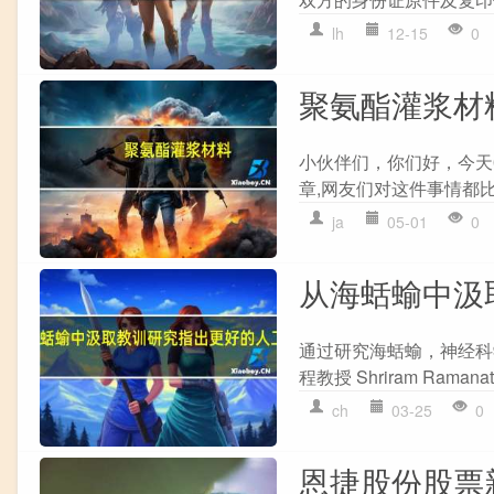
lh
12-15
0
聚氨酯灌浆材
小伙伴们，你们好，今天
章,网友们对这件事情都比
ja
05-01
0
从海蛞蝓中汲
通过研究海蛞蝓，神经科
程教授 Shriram Raman
ch
03-25
0
恩捷股份股票