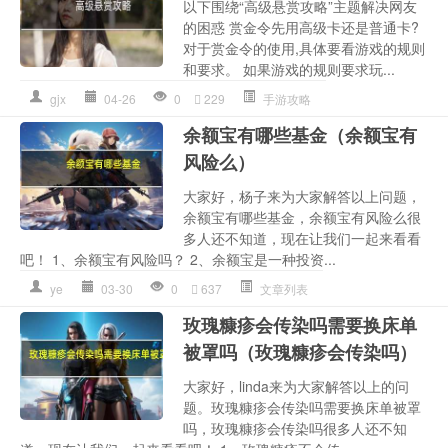
以下围绕“高级悬赏攻略”主题解决网友
的困惑 赏金令先用高级卡还是普通卡?
对于赏金令的使用,具体要看游戏的规则
和要求。 如果游戏的规则要求玩...
gjx
04-26
0
229
手游攻略
余额宝有哪些基金（余额宝有
风险么）
大家好，杨子来为大家解答以上问题，
余额宝有哪些基金，余额宝有风险么很
多人还不知道，现在让我们一起来看看
吧！ 1、余额宝有风险吗？ 2、余额宝是一种投资...
ye
03-30
0
637
文章列表
玫瑰糠疹会传染吗需要换床单
被罩吗（玫瑰糠疹会传染吗）
大家好，linda来为大家解答以上的问
题。玫瑰糠疹会传染吗需要换床单被罩
吗，玫瑰糠疹会传染吗很多人还不知