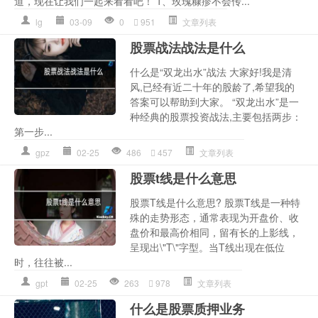
道，现在让我们一起来看看吧！ 1、玫瑰糠疹不会传...
lg
03-09
0
951
文章列表
股票战法战法是什么
什么是“双龙出水”战法 大家好!我是清
风,已经有近二十年的股龄了,希望我的
答案可以帮助到大家。 “双龙出水”是一
种经典的股票投资战法,主要包括两步：
第一步...
gpz
02-25
486
457
文章列表
股票t线是什么意思
股票T线是什么意思? 股票T线是一种特
殊的走势形态，通常表现为开盘价、收
盘价和最高价相同，留有长的上影线，
呈现出\"T\"字型。当T线出现在低位
时，往往被...
gpt
02-25
263
978
文章列表
什么是股票质押业务