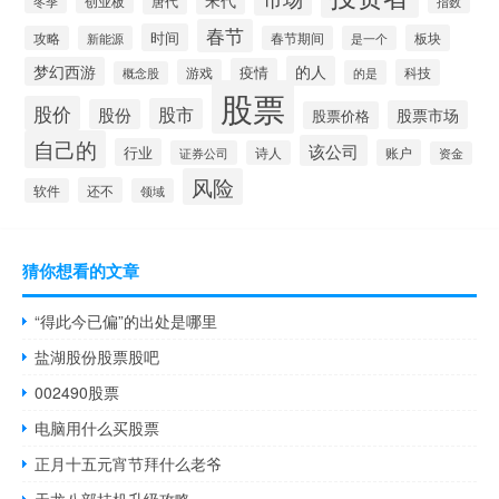
宋代
唐代
创业板
冬季
指数
春节
时间
板块
攻略
新能源
春节期间
是一个
的人
梦幻西游
疫情
游戏
科技
的是
概念股
股票
股价
股市
股份
股票市场
股票价格
自己的
该公司
行业
账户
证券公司
诗人
资金
风险
还不
软件
领域
猜你想看的文章
“得此今已偏”的出处是哪里
盐湖股份股票股吧
002490股票
电脑用什么买股票
正月十五元宵节拜什么老爷