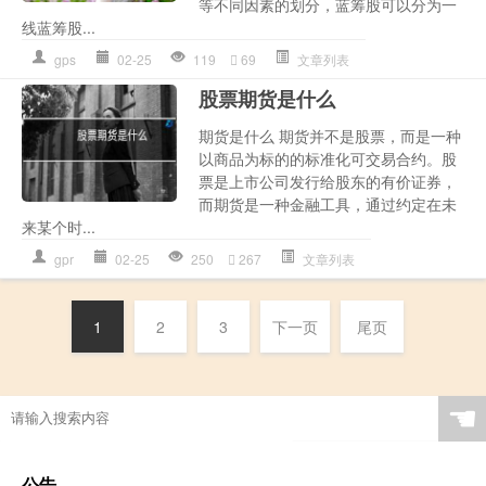
等不同因素的划分，蓝筹股可以分为一
线蓝筹股...
gps
02-25
119
69
文章列表
股票期货是什么
期货是什么 期货并不是股票，而是一种
以商品为标的的标准化可交易合约。股
票是上市公司发行给股东的有价证券，
而期货是一种金融工具，通过约定在未
来某个时...
gpr
02-25
250
267
文章列表
1
2
3
下一页
尾页
☚
公告