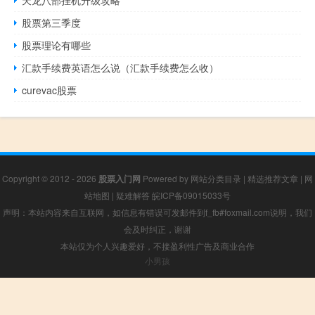
天龙八部挂机升级攻略
股票第三季度
股票理论有哪些
汇款手续费英语怎么说（汇款手续费怎么收）
curevac股票
Copyright © 2012 - 2026
股票入门网
Powered by
网站分类目录
|
精选推荐文章
|
网
站地图
|
疑难解答
皖ICP备09015033号
声明：本站内容来自互联网，如信息有错误可发邮件到f_fb#foxmail.com说明，我们
会及时纠正，谢谢
本站仅为个人兴趣爱好，不接盈利性广告及商业合作
小男孩