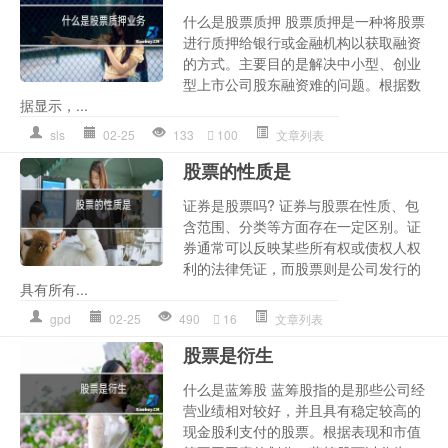
什么是股票质押 股票质押是一种将股票
进行质押给银行或金融机构以获取融资
的方式。主要目的是解决中小型、创业
型上市公司股东融资难的问题。根据数
据显示，...
sls
02-25
133
100
文章列表
股票的性质是
证券是股票吗? 证券与股票在性质、包
含范围、分类等方面存在一定区别。证
券通常可以反映某些所有权或债权人权
利的法律凭证，而股票则是公司发行的
具有所有...
gpd
02-25
490
16
文章列表
股票是衍生
什么是蓝筹股 蓝筹股指的是那些公司经
营业绩相对较好，并且具有稳定较高的
现金股利支付的股票。根据表现和市值