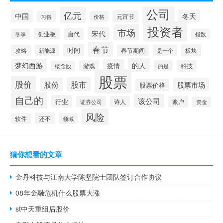
公司
亿元
中国
冬天
元宵节
习俗
价格
投资者
市场
宋代
唐代
创业板
冬季
指数
春节
时间
板块
攻略
新能源
春节期间
是一个
的人
梦幻西游
疫情
游戏
科技
的是
概念股
股票
股价
股市
股份
股票市场
股票价格
自己的
该公司
行业
账户
证券公司
诗人
资金
风险
还不
软件
领域
猜你想看的文章
金丹科技与江南大学陈坚院士团队签订合作协议
08年金融危机什么股票大涨
st中天重组后股价