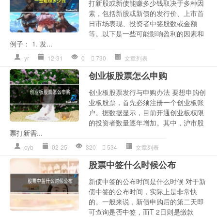
打新股或新债能赚多少钱取决于多种因
素，包括新股或新债的发行价、上市首
日市场表现、投资者中签股数或金额
等。以下是一些可能影响盈利的因素和
例子： 1. 发...
yr
12-31
0
730
文章列表
创业板股票怎么申购
创业板股票发行与申购办法 要想申购创
业板股票，首先必须注册一个创业板账
户。据数据显示，目前开通创业板权限
的投资者数量逐年增加。其中，沪市股
票打新需...
cyb
02-25
320
534
文章列表
股票中签什么时候公布
新债中签的公布时间是什么时候 对于新
债中签的公布时间，实际上是非常快
的。一般来说，新债申购后的第二天即
可查询是否中签，而T 2日则是缴款