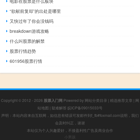
电影在股票是什么板块
“欲献前复却”的出处是哪里
又快过年了你会没钱吗
breakdown游戏攻略
什么叫股票的解禁
股票行情趋势
601956股票行情
Copyright © 2012 - 2026
股票入门网
Powered by
网站分类目录
|
精选推荐文章
|
网
站地图
|
疑难解答
皖ICP备09015033号
声明：本站内容来自互联网，如信息有错误可发邮件到f_fb#foxmail.com说明，我们
会及时纠正，谢谢
本站仅为个人兴趣爱好，不接盈利性广告及商业合作
小男孩