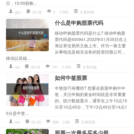
日，15:00前账...
gpz
02-25
2
562
文章列表
什么是申购股票代码
移动申购股票代码是什么? 移动申购股
票代码是600941,2022年01月05日在上
海证券交易所主板上市。作为一家主要
从事电信及相关业务的投资控股公司，
移动以其稳...
sls
02-25
701
900
文章列表
如何中签股票
中签技巧有哪些? 想要在新股申购中中
签，关注申购的黄金时间段是非常重要
的。统计数据显示，通常在上午10点15
分至10点45分，下午13点45分至14点1
5分是中签...
rhz
02-25
288
68
文章列表
股票一次最多买多少股