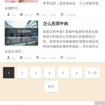
券营业部，提供身份证、个人持股市值
金额即可...
rhs
02-25
455
543
文章列表
怎么股票申购
新股怎样申购? 新股申购是投资者在股
票发行时购买公司新发行的股票的过
程。投资者在申购新股时需要在规定的
时间内缴纳足够的申购款，并向相关企
业提出冻结...
zlg
02-25
448
424
文章列表
1
2
3
4
5
6
下一页
尾页