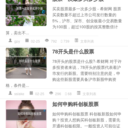
买卖股票最多一次多少股 - 希财网 股票
买卖数量不超过上市公司发行数量的
5%，沪市、深市、创业板最小交易数量
为100股，超过100股的按其整数倍计
算，卖出不...
gpy
02-25
792
739
文章列表
78开头是什么股票
78开头的股票是什么股?-希财网 对于许
多投资者来说，78开头的股票代表着沪
市发行的新股。需要特别注意的是，申
购这些新股需要具备沪市新股申购资
格，条件是...
sslake
02-25
296
68
文章列表
如何申购科创板股票
如何申购科创板股票 科创板新股如何申
购？投资人想购买科创板新股，需要先
开通科创板权限。一般投资人可前往证