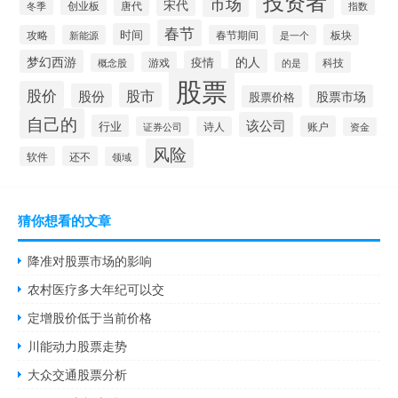
投资者
市场
宋代
唐代
创业板
冬季
指数
春节
时间
板块
攻略
新能源
春节期间
是一个
的人
梦幻西游
疫情
游戏
科技
的是
概念股
股票
股价
股市
股份
股票市场
股票价格
自己的
该公司
行业
账户
证券公司
诗人
资金
风险
还不
软件
领域
猜你想看的文章
降准对股票市场的影响
农村医疗多大年纪可以交
定增股价低于当前价格
川能动力股票走势
大众交通股票分析