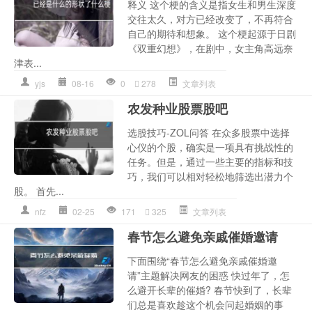
释义 这个梗的含义是指女生和男生深度
交往太久，对方已经改变了，不再符合
自己的期待和想象。 这个梗起源于日剧
《双重幻想》，在剧中，女主角高远奈
津表...
yjs
08-16
0
278
文章列表
农发种业股票股吧
选股技巧-ZOL问答 在众多股票中选择
心仪的个股，确实是一项具有挑战性的
任务。但是，通过一些主要的指标和技
巧，我们可以相对轻松地筛选出潜力个
股。 首先...
nfz
02-25
171
325
文章列表
春节怎么避免亲戚催婚邀请
下面围绕“春节怎么避免亲戚催婚邀
请”主题解决网友的困惑 快过年了，怎
么避开长辈的催婚? 春节快到了，长辈
们总是喜欢趁这个机会问起婚姻的事