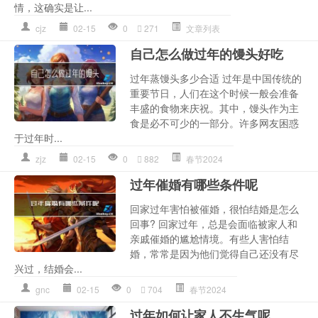
情，这确实是让...
cjz
02-15
0
271
文章列表
自己怎么做过年的馒头好吃
过年蒸馒头多少合适 过年是中国传统的
重要节日，人们在这个时候一般会准备
丰盛的食物来庆祝。其中，馒头作为主
食是必不可少的一部分。许多网友困惑
于过年时...
zjz
02-15
0
882
春节2024
过年催婚有哪些条件呢
回家过年害怕被催婚，很怕结婚是怎么
回事? 回家过年，总是会面临被家人和
亲戚催婚的尴尬情境。有些人害怕结
婚，常常是因为他们觉得自己还没有尽
兴过，结婚会...
gnc
02-15
0
704
春节2024
过年如何让家人不生气呢