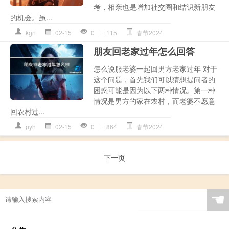
考，相亲也是增加社交圈和结识新朋友
的机会。虽...
kgn
02-15
0
115
春节2024
朋友回老家过年怎么回答
怎么说服老婆一起回男方老家过年 对于
这个问题，首先我们可以猜想提问者的
困惑可能是因为以下两种情况。第一种
情况是男方的家在农村，而老婆不愿意
回农村过...
pyh
02-15
0
864
春节2024
下一页
☚