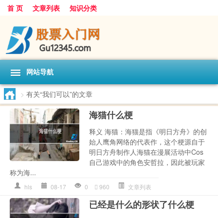
首 页
文章列表
知识分类
网站导航
>
有关“我们可以”的文章
海猫什么梗
释义 海猫：海猫是指《明日方舟》的创
始人鹰角网络的代表作，这个梗源自于
明日方舟制作人海猫在漫展活动中Cos
自己游戏中的角色安哲拉，因此被玩家
称为海...
hls
08-17
0
960
文章列表
已经是什么的形状了什么梗