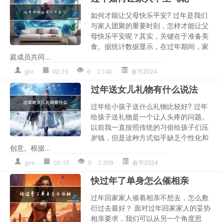
如何才能让父母快乐平安? 过年是我们
与家人团聚的重要时刻，怎样才能让父
母快乐平安呢？其实，关键在于准备美
食。据统计数据显示，在过年期间，家
庭成员共同...
gnr
02-15
0
140
春节2024
过年送女儿礼物有什么说法
过年给小孩子送什么礼物比较好? 过年
给孩子送礼物是一个让人头疼的问题。
以前我一直按照传统的习俗给孩子们压
岁钱，但是这种方式似乎缺乏个性化和
创意。根据...
gns
02-15
0
209
春节2024
快过年了单身怎么催相亲
过年回家家人催着相亲不想去，怎么敷
衍过去最好？ 面对过年回家家人的妥协
相亲要求，我们可以从另一个角度思