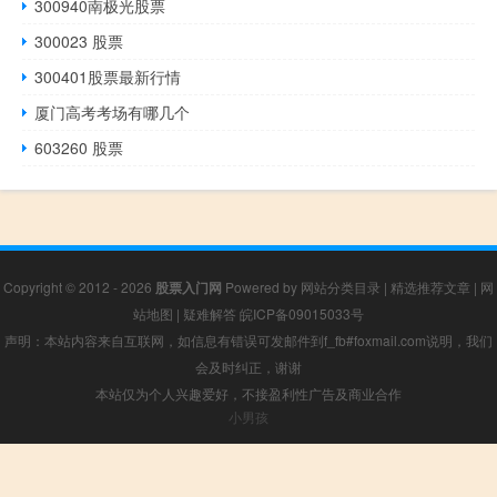
300940南极光股票
300023 股票
300401股票最新行情
厦门高考考场有哪几个
603260 股票
Copyright © 2012 - 2026
股票入门网
Powered by
网站分类目录
|
精选推荐文章
|
网
站地图
|
疑难解答
皖ICP备09015033号
声明：本站内容来自互联网，如信息有错误可发邮件到f_fb#foxmail.com说明，我们
会及时纠正，谢谢
本站仅为个人兴趣爱好，不接盈利性广告及商业合作
小男孩