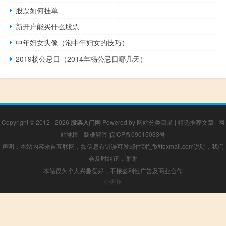
股票如何挂单
新开户能买什么股票
中年妇女头像（泡中年妇女的技巧）
2019杨公忌日（2014年杨公忌日哪几天）
Copyright © 2012 - 2026
股票入门网
Powered by
网站分类目录
|
精选推荐文章
|
网
站地图
|
疑难解答
皖ICP备09015033号
声明：本站内容来自互联网，如信息有错误可发邮件到f_fb#foxmail.com说明，我们
会及时纠正，谢谢
本站仅为个人兴趣爱好，不接盈利性广告及商业合作
小男孩