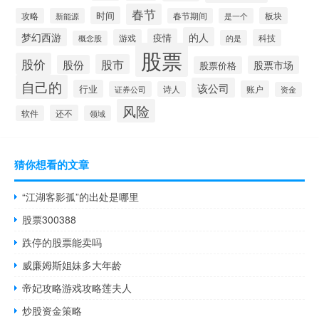
春节
时间
板块
攻略
新能源
春节期间
是一个
的人
梦幻西游
疫情
游戏
科技
的是
概念股
股票
股价
股市
股份
股票市场
股票价格
自己的
该公司
行业
账户
证券公司
诗人
资金
风险
还不
软件
领域
猜你想看的文章
“江湖客影孤”的出处是哪里
股票300388
跌停的股票能卖吗
威廉姆斯姐妹多大年龄
帝妃攻略游戏攻略莲夫人
炒股资金策略