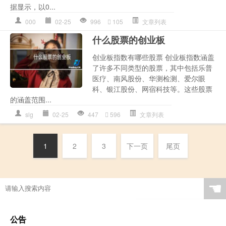
据显示，以0...
000
02-25
996
105
文章列表
什么股票的创业板
创业板指数有哪些股票 创业板指数涵盖
了许多不同类型的股票，其中包括乐普
医疗、南风股份、华测检测、爱尔眼
科、银江股份、网宿科技等。这些股票
的涵盖范围...
slg
02-25
447
596
文章列表
1
2
3
下一页
尾页
☚
公告