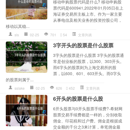
移动申购股票代码是什么? 移动申购股
票代码是600941,2022年01月05日在上
海证券交易所主板上市。作为一家主要
从事电信及相关业务的投资控股公司，
移动以其稳...
sls
02-25
701
54
文章列表
3字开头的股票是什么股票
3字头的股票是什么股票 3字头的股票通
常是创业板的股票，以300、303开头。
而6字头的股票则为上海交易所的股
票，以600、601、603开头。而0字头
的股票则属于...
sslake
02-25
626
452
文章列表
6开头的股票是什么股
6开头股票与0开头股票手续费?-希财网
股票交易手续费都是一样的，分别收取
佣金、印花税和过户费。佣金是根据成
交金额的千分之3来计算，单笔佣金最