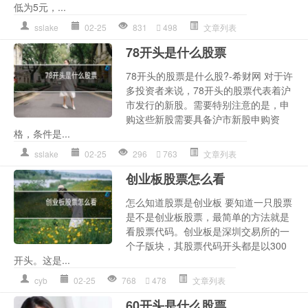
低为5元，...
sslake
02-25
831
498
文章列表
78开头是什么股票
78开头的股票是什么股?-希财网 对于许
多投资者来说，78开头的股票代表着沪
市发行的新股。需要特别注意的是，申
购这些新股需要具备沪市新股申购资
格，条件是...
sslake
02-25
296
763
文章列表
创业板股票怎么看
怎么知道股票是创业板 要知道一只股票
是不是创业板股票，最简单的方法就是
看股票代码。创业板是深圳交易所的一
个子版块，其股票代码开头都是以300
开头。这是...
cyb
02-25
768
478
文章列表
60开头是什么股票