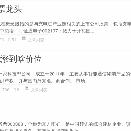
票龙头
电桩概念股指的是与充电桩产业链相关的上市公司股票，包括充
括：1. 证通电子002197：致力于开拓国...
26
51
文章列表
票能涨到啥价位
票是一家科技型公司，成立于2011年，主要从事智能通信终端产品
产权，并与国内外知名厂商合作。 市场...
736
8
文章列表
况 股票300388，全称为东方雨虹，是中国领先的综合建材企业。
销售及相关服务。其产品包括塑料制品、...