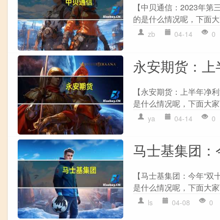
【中贝通信：2023年第
的是什么情况呢，下面大家
zb
04-14
0
永安期货：上半
【永安期货：上半年净利润
是什么情况呢，下面大家可
ya
04-14
0
马士基集团：
【马士基集团：今年“双十
是什么情况呢，下面大家可
ls
04-08
0