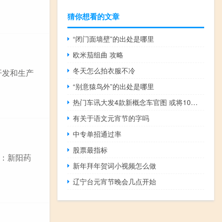
猜你想看的文章
“闭门面墙壁”的出处是哪里
欧米茄组曲 攻略
冬天怎么拍衣服不冷
开发和生产
“别意猿鸟外”的出处是哪里
热门车讯大发4款新概念车官图 或将10月25日发布
有关于语文元宵节的字吗
中专单招通过率
股票最指标
称：新阳药
新年拜年贺词小视频怎么做
辽宁台元宵节晚会几点开始