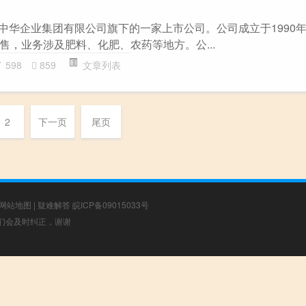
23是中华企业集团有限公司旗下的一家上市公司。公司成立于1990
售，业务涉及肥料、化肥、农药等地方。公...
598
859
文章列表
2
下一页
尾页
网站地图
|
疑难解答
皖ICP备09015033号
，我们会及时纠正，谢谢