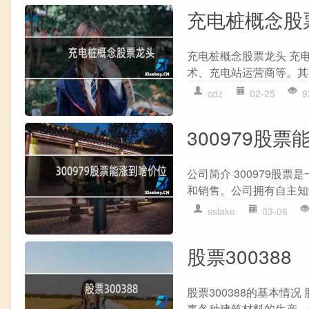
充电桩概念股
充电桩概念股票龙头 充
术、充电站运营商等。其中包
cdz
02-25
9
300979股
公司简介 300979股
和销售。公司拥有自主知识
sslake
03-06
股票300388
股票300388的基本情
事各种建筑材料的生产、