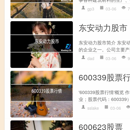
gp3
03-06
7
东安动力股市
东安动力股市简介 东安动
的企业之一。公司主要产
dad
03-06
9
600339股票
'600339股票行情'
业；股票代码：60033
sslake
03-06
600623股票