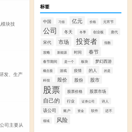
标签
亿元
中国
元宵节
习俗
价格
电模块技
公司
冬天
唐代
创业板
冬季
投资者
市场
宋代
指数
春节
时间
攻略
新能源
梦幻西游
板块
春节期间
是一个
的人
疫情
游戏
的是
概念股
的研发、生产
股价
股市
股份
科技
股票
股票市场
股票价格
自己的
行业
证券公司
诗人
该公司
账户
还不
软件
资金
风险
领域
该公司主要从