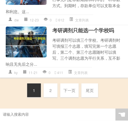
方式。到期时，存款单位可以支取本金
和利息。这...
dw
12-23
0
612
文章列表
考研调剂只能选一个学校吗
考研调剂可以填三个学校。考研调剂时
可填报三个志愿，填写完第一个志愿
后，第二个、第三个志愿随时可以填
写。三个调剂志愿为平行关系，互不影
响且无先后之分...
ky
11-21
0
411
文章列表
1
2
下一页
尾页
☚