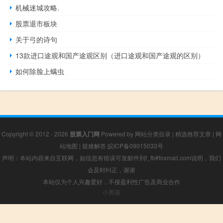
机械迷城攻略.
股票退市板块
关于弓的诗句
13款进口途观和国产途观区别（进口途观和国产途观的区别）
如何除脸上螨虫
Copyright © 2012 - 2026
股票入门网
Powered by
网站分类目录
|
精选推荐文章
|
网
站地图
|
疑难解答
皖ICP备09015033号
声明：本站内容来自互联网，如信息有错误可发邮件到f_fb#foxmail.com说明，我们
会及时纠正，谢谢
本站仅为个人兴趣爱好，不接盈利性广告及商业合作
小男孩