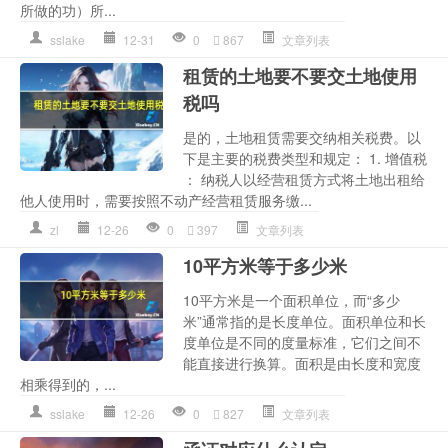
所做的功）所...
sslake
12-31
0
867
文章列表
租赁的土地要不要交土地使用
税吗
是的，土地租赁需要交纳相关税费。以
下是主要的税费类型和规定： 1. 增值税
： 纳税人以经营租赁方式将土地出租给
他人使用时，需要按照不动产经营租赁服务缴...
zl
12-26
0
397
文章列表
10平方米等于多少米
10平方米是一个面积单位，而“多少
米”通常指的是长度单位。面积单位和长
度单位是不同的度量标准，它们之间不
能直接进行换算。面积是由长度和宽度
相乘得到的，...
sslake
12-26
0
827
文章列表