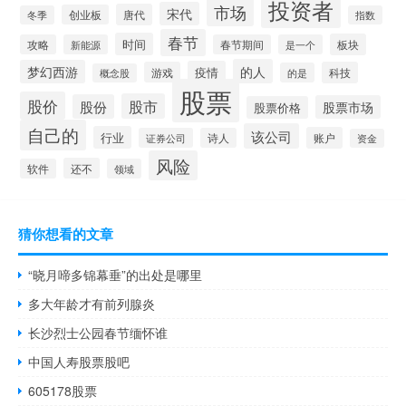
投资者
市场
宋代
唐代
创业板
冬季
指数
春节
时间
板块
攻略
新能源
春节期间
是一个
的人
梦幻西游
疫情
游戏
科技
的是
概念股
股票
股价
股市
股份
股票市场
股票价格
自己的
该公司
行业
账户
证券公司
诗人
资金
风险
还不
软件
领域
猜你想看的文章
“晓月啼多锦幕垂”的出处是哪里
多大年龄才有前列腺炎
长沙烈士公园春节缅怀谁
中国人寿股票股吧
605178股票