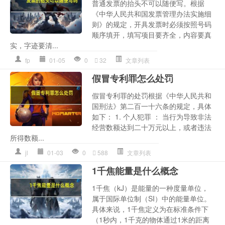
普通发票的抬头不可以随便写。根据
《中华人民共和国发票管理办法实施细
则》的规定，开具发票时必须按照号码
顺序填开，填写项目要齐全，内容要真
实，字迹要清...
fp
01-05
0
32
文章列表
假冒专利罪怎么处罚
假冒专利罪的处罚根据《中华人民共和
国刑法》第二百一十六条的规定，具体
如下： 1. 个人犯罪 ： 当行为导致非法
经营数额达到二十万元以上，或者违法
所得数额...
jl
01-03
0
588
文章列表
1千焦能量是什么概念
1千焦（kJ）是能量的一种度量单位，
属于国际单位制（SI）中的能量单位。
具体来说，1千焦定义为在标准条件下
（1秒内，1千克的物体通过1米的距离