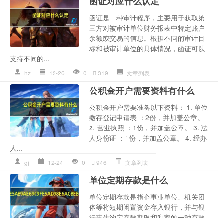
函证对应什么认定
函证是一种审计程序，主要用于获取第
三方对被审计单位财务报表中特定账户
余额或交易的信息。根据不同的审计目
标和被审计单位的具体情况，函证可以
支持不同的...
hz
12-26
0
319
文章列表
公积金开户需要资料有什么
公积金开户需要准备以下资料： 1. 单位
缴存登记申请表 ：2份，并加盖公章。
2. 营业执照 ：1份，并加盖公章。 3. 法
人身份证 ：1份，并加盖公章。 4. 经办
人...
gj
12-24
0
946
文章列表
单位定期存款是什么
单位定期存款是指企事业单位、机关团
体等将短期闲置资金存入银行，并与银
行事先约定存款期限和利率的一种存款