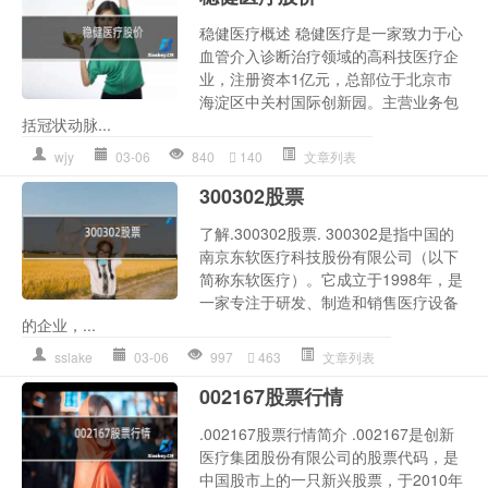
稳健医疗概述 稳健医疗是一家致力于心
血管介入诊断治疗领域的高科技医疗企
业，注册资本1亿元，总部位于北京市
海淀区中关村国际创新园。主营业务包
括冠状动脉...
wjy
03-06
840
140
文章列表
300302股票
了解.300302股票. 300302是指中国的
南京东软医疗科技股份有限公司（以下
简称东软医疗）。它成立于1998年，是
一家专注于研发、制造和销售医疗设备
的企业，...
sslake
03-06
997
463
文章列表
002167股票行情
.002167股票行情简介 .002167是创新
医疗集团股份有限公司的股票代码，是
中国股市上的一只新兴股票，于2010年