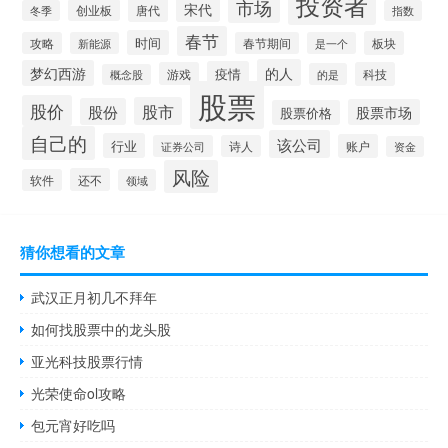
投资者
市场
宋代
唐代
创业板
冬季
指数
春节
时间
板块
攻略
新能源
春节期间
是一个
的人
梦幻西游
疫情
游戏
科技
的是
概念股
股票
股价
股市
股份
股票市场
股票价格
自己的
该公司
行业
账户
证券公司
诗人
资金
风险
还不
软件
领域
猜你想看的文章
武汉正月初几不拜年
如何找股票中的龙头股
亚光科技股票行情
光荣使命ol攻略
包元宵好吃吗