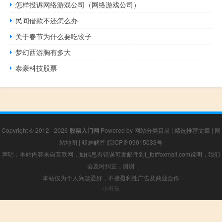
怎样投诉网络游戏公司（网络游戏公司）
民间借款不还怎么办
关于春节为什么要吃饺子
梦幻西游胸有多大
泰豪科技股票
Copyright © 2012 - 2026
股票入门网
Powered by
网站分类目录
|
精选推荐文章
|
网
站地图
|
疑难解答
皖ICP备09015033号
声明：本站内容来自互联网，如信息有错误可发邮件到f_fb#foxmail.com说明，我们
会及时纠正，谢谢
本站仅为个人兴趣爱好，不接盈利性广告及商业合作
小男孩