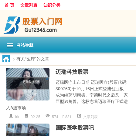
首 页
文章列表
知识分类
网站导航
>
有关“医疗”的文章
迈瑞科技股票
迈瑞医疗上市日期 迈瑞医疗(股票代码:
300760)于10月16日正式登陆创业板，
成为继药明康德、宁德时代之后又一家
巨型独角兽。这标志着迈瑞医疗正式进
入A股市场...
lrk
02-25
574
881
文章列表
国际医学股票吧