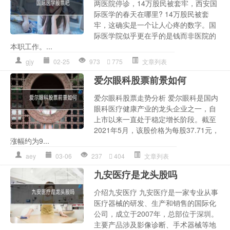
两医院停诊，14万股民被套牢，西安国
际医学的春天在哪里? 14万股民被套
牢，这确实是一个让人心疼的数字。国
际医学院似乎更在乎的是钱而非医院的
本职工作。...
gjy
02-25
973
775
文章列表
爱尔眼科股票前景如何
爱尔眼科股票走势分析 爱尔眼科是国内
眼科医疗健康产业的龙头企业之一，自
上市以来一直处于稳定增长阶段。截至
2021年5月，该股价格为每股37.71元，
涨幅约为9...
aey
03-06
237
404
文章列表
九安医疗是龙头股吗
介绍九安医疗 九安医疗是一家专业从事
医疗器械的研发、生产和销售的国际化
公司，成立于2007年，总部位于深圳。
主要产品涉及影像诊断、手术器械等地