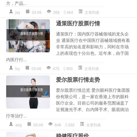
方，产品...
jay
03-06
358
464
文章列表
通策医疗股票行情
通策医疗：国内医疗器械领域的龙头企
业 通策医疗在中国医疗器械领域拥有着
非常高的知名度和影响力，同时在市场
上的表现也十分出色。近年来，由于国
内医疗行...
tcy
03-06
475
950
文章列表
爱尔股票行情走势
爱尔股票行情总览 爱尔眼科医疗集团股
份有限公司，是一家在香港上市的眼科
医疗企业。目前公司的服务范围涵盖了
近视激光手术、白内障手术、眼底病治
疗等治疗...
aeg
03-06
648
292
文章列表
稳健医疗股价